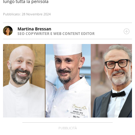
lungo tutta la penisola
Pubblicato:
28 Novembre 2024
Martina Bressan
SEO COPYWRITER E WEB CONTENT EDITOR
Appassionata di viaggi, di trail running e di yoga, ama
scoprire nuovi posti e nuove culture. Curiosa,
determinata e intraprendente adora leggere ma
soprattutto scrivere.