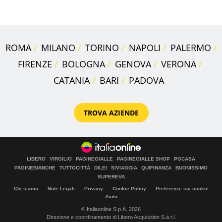
assegnata
ROMA
MILANO
TORINO
NAPOLI
PALERMO
FIRENZE
BOLOGNA
GENOVA
VERONA
CATANIA
BARI
PADOVA
TROVA AZIENDE
LIBERO
VIRGILIO
PAGINEGIALLE
PAGINEGIALLE SHOP
PGCASA
PAGINEBIANCHE
TUTTOCITTÀ
DILEI
SIVIAGGIA
QUIFINANZA
BUONISSIMO
SUPEREVA
Chi siamo
Note Legali
Privacy
Cookie Policy
Preferenze sui cookie
Aiuto
© Italiaonline S.p.A. 2026
Direzione e coordinamento di Libero Acquisition S.á r.l.