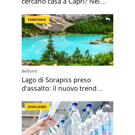
cercano casa a Capri? Nel
mirino una villa
TERRITORIO
Belluno
Lago di Sorapiss preso
d'assalto: il nuovo trend
2026 e l'appello
ECCELLENZE