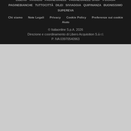
PAGINEBIANCHE
TUTTOCITTÀ
DILEI
SIVIAGGIA
QUIFINANZA
BUONISSIMO
SUPEREVA
Chi siamo
Note Legali
Privacy
Cookie Policy
Preferenze sui cookie
Aiuto
© Italiaonline S.p.A. 2026
Direzione e coordinamento di Libero Acquisition S.á r.l.
P. IVA 03970540963