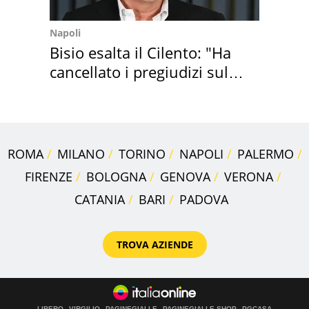
Napoli
Bisio esalta il Cilento: "Ha
cancellato i pregiudizi sul
Sud"
ROMA
MILANO
TORINO
NAPOLI
PALERMO
FIRENZE
BOLOGNA
GENOVA
VERONA
CATANIA
BARI
PADOVA
TROVA AZIENDE
LIBERO
VIRGILIO
PAGINEGIALLE
PAGINEGIALLE SHOP
PGCASA