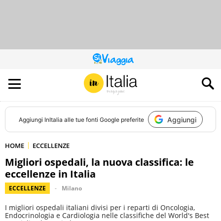
QUESTO
SITO
CONTRIBUISCE
ALL’AUDIENCE
DI
Aggiungi
Aggiungi
InItalia
alle tue fonti Google preferite
HOME
ECCELLENZE
Migliori ospedali, la nuova classifica: le
eccellenze in Italia
ECCELLENZE
Milano
I migliori ospedali italiani divisi per i reparti di Oncologia,
Endocrinologia e Cardiologia nelle classifiche del World's Best