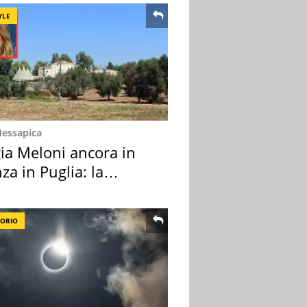
YLE
Messapica
ia Meloni ancora in
za in Puglia: la
ion scelta
TORIO