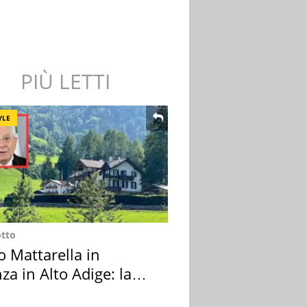
PIÙ LETTI
YLE
otto
o Mattarella in
za in Alto Adige: la
ion scelta