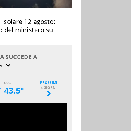
si solare 12 agosto:
o del ministero su
 osservarla