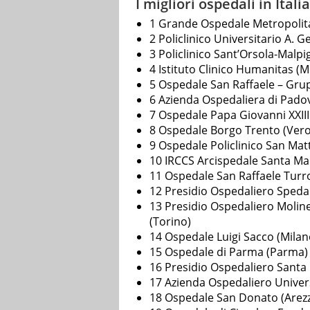
I migliori ospedali in Ital
1 Grande Ospedale Metropolit
2 Policlinico Universitario A. 
3 Policlinico Sant’Orsola-Malpi
4 Istituto Clinico Humanitas (M
5 Ospedale San Raffaele – Gru
6 Azienda Ospedaliera di Pado
7 Ospedale Papa Giovanni XXII
8 Ospedale Borgo Trento (Ver
9 Ospedale Policlinico San Mat
10 IRCCS Arcispedale Santa Ma
11 Ospedale San Raffaele Turr
12 Presidio Ospedaliero Spedali 
13 Presidio Ospedaliero Molinet
(Torino)
14 Ospedale Luigi Sacco (Milan
15 Ospedale di Parma (Parma)
16 Presidio Ospedaliero Santa 
17 Azienda Ospedaliero Univers
18 Ospedale San Donato (Arez