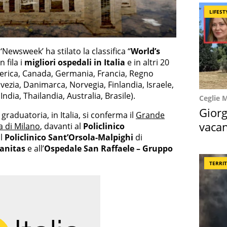
LIFEST
Newsweek’ ha stilato la classifica “
World’s
n fila i
migliori ospedali in Italia
e in altri 20
merica, Canada, Germania, Francia, Regno
vezia, Danimarca, Norvegia, Finlandia, Israele,
dia, Thailandia, Australia, Brasile).
Ceglie 
Giorg
graduatoria, in Italia, si conferma il
Grande
vacan
 di Milano
, davanti al
Policlinico
al
Policlinico Sant’Orsola-Malpighi
di
locat
manitas
e all’
Ospedale San Raffaele – Gruppo
TERRI