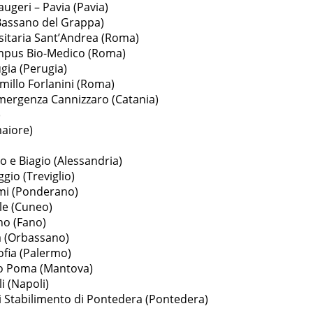
Maugeri – Pavia (Pavia)
Bassano del Grappa)
sitaria Sant’Andrea (Roma)
Campus Bio-Medico (Roma)
gia (Perugia)
millo Forlanini (Roma)
Emergenza Cannizzaro (Catania)
)
maiore)
o e Biagio (Alessandria)
gio (Treviglio)
mi (Ponderano)
le (Cuneo)
no (Fano)
a (Orbassano)
ofia (Palermo)
lo Poma (Mantova)
i (Napoli)
ti Stabilimento di Pontedera (Pontedera)