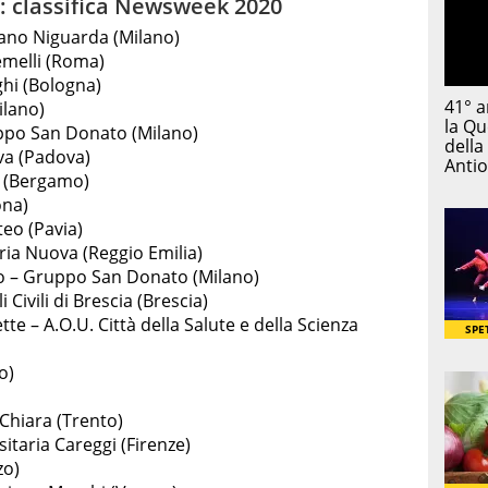
ia: classifica Newsweek 2020
ano Niguarda (Milano)
Gemelli (Roma)
ghi (Bologna)
ilano)
ppo San Donato (Milano)
va (Padova)
I (Bergamo)
ona)
teo (Pavia)
ria Nuova (Reggio Emilia)
o – Gruppo San Donato (Milano)
Civili di Brescia (Brescia)
te – A.O.U. Città della Salute e della Scienza
o)
Chiara (Trento)
itaria Careggi (Firenze)
zo)