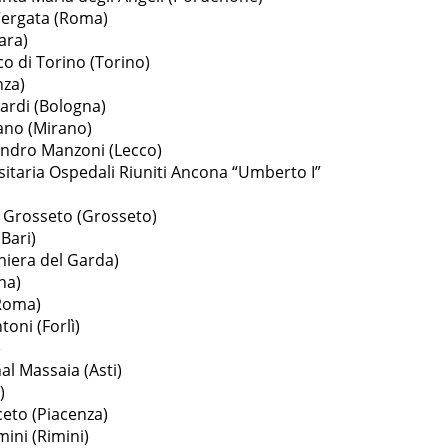
Vergata (Roma)
ara)
o di Torino (Torino)
nza)
ardi (Bologna)
ano (Mirano)
andro Manzoni (Lecco)
itaria Ospedali Riuniti Ancona “Umberto I”
a Grosseto (Grosseto)
Bari)
hiera del Garda)
na)
(Roma)
oni (Forlì)
)
al Massaia (Asti)
)
eto (Piacenza)
mini (Rimini)