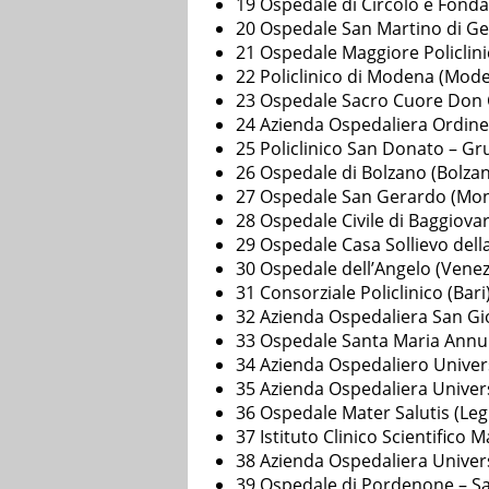
19 Ospedale di Circolo e Fond
20 Ospedale San Martino di G
21 Ospedale Maggiore Policlinic
22 Policlinico di Modena (Mod
23 Ospedale Sacro Cuore Don C
24 Azienda Ospedaliera Ordine
25 Policlinico San Donato – G
26 Ospedale di Bolzano (Bolza
27 Ospedale San Gerardo (Mo
28 Ospedale Civile di Baggiov
29 Ospedale Casa Sollievo del
30 Ospedale dell’Angelo (Venez
31 Consorziale Policlinico (Bari
32 Azienda Ospedaliera San G
33 Ospedale Santa Maria Annun
34 Azienda Ospedaliero Univers
35 Azienda Ospedaliera Univers
36 Ospedale Mater Salutis (Le
37 Istituto Clinico Scientifico
38 Azienda Ospedaliera Universi
39 Ospedale di Pordenone – Sa