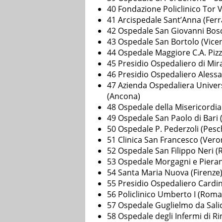
40 Fondazione Policlinico Tor 
41 Arcispedale Sant’Anna (Ferr
42 Ospedale San Giovanni Bosc
43 Ospedale San Bortolo (Vice
44 Ospedale Maggiore C.A. Pizz
45 Presidio Ospedaliero di Mir
46 Presidio Ospedaliero Aless
47 Azienda Ospedaliera Univers
(Ancona)
48 Ospedale della Misericordi
49 Ospedale San Paolo di Bari (
50 Ospedale P. Pederzoli (Pesc
51 Clinica San Francesco (Vero
52 Ospedale San Filippo Neri 
53 Ospedale Morgagni e Pierant
54 Santa Maria Nuova (Firenze
55 Presidio Ospedaliero Cardin
56 Policlinico Umberto I (Roma
57 Ospedale Guglielmo da Salic
58 Ospedale degli Infermi di Ri