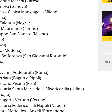
azione Macchi (Varese)
enova (Genova)
o – Clinica Mangiagalli (Milano)
ena)
alabria (Negrar)
 Mauriziano (Torino)
ruppo San Donato (Milano)
no)
nza)
ara (Modena)
la Sofferenza (San Giovanni Rotondo)
ia)
)
iovanni Addolorata (Roma)
ziata (Bagno a Ripoli)
itaria Pisana (Pisa)
itaria Santa Maria della Misericordia (Udine)
gnago)
 Maugeri – Veruno (Veruno)
taria Federico II di Napoli (Napoli)
nta Maria degli Angeli (Pordenone)