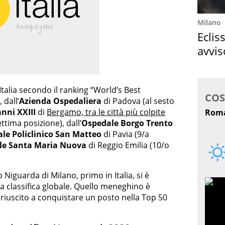
Milano
Eclis
avvis
come
Italia secondo il ranking “World’s Best
 dall’
Azienda Ospedaliera
di Padova (al sesto
nni XXIII
di
Bergamo, tra le città più colpite
ettima posizione), dall’
Ospedale Borgo Trento
le Policlinico San Matteo
di Pavia (9/a
ale Santa Maria Nuova
di Reggio Emilia (10/o
Niguarda di Milano, primo in Italia, si è
a classifica globale. Quello meneghino è
 riuscito a conquistare un posto nella Top 50