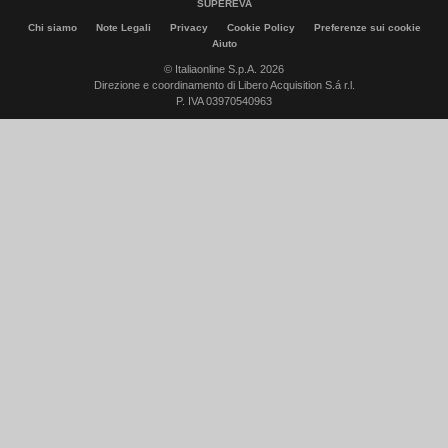
SUPEREVA
Chi siamo
Note Legali
Privacy
Cookie Policy
Preferenze sui cookie
Aiuto
© Italiaonline S.p.A. 2026
Direzione e coordinamento di Libero Acquisition S.á r.l.
P. IVA 03970540963