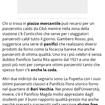
Chi si trova in
piazza mercantile
può recarsi per un
panzerotto caldo da Cibò mentre nella zona della
stazione c’è Conticchio che serve per i viaggiatori
panzerotti caldi tutto il giorno. Gambero Rosso, poi,
suggerisce una serie di
panifici
che realizzano diversi
prodotti da forno come la focaccia barese ma anche
panzerotti di ottima qualità. Uno tra i più celebri è senza
dubbio Panificio Santa Rita aperto dal 1921 e uno dei
posti più noti per comprare ottimi panzerotti tanto che
spesso fuori c’è
anche la coda.
Altri due indirizzi da segnarsi sono La Pupetta con i suoi
ottimi panzerotti classici e Panificio Fiore storico forno
nel quartiere di
Bari Vecchia
. Nei pressi dell’Università,
invece, c’è il Panificio Magda molto apprezzato dagli
studenti per il buon rapporto qualità-prezzo ma anche
perché presenta panzerotti nella versione
gluten free
.