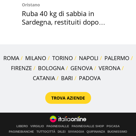
Oristano
Ruba 40 kg di sabbia in
Sardegna, restituiti dopo
50 anni
ROMA
MILANO
TORINO
NAPOLI
PALERMO
FIRENZE
BOLOGNA
GENOVA
VERONA
CATANIA
BARI
PADOVA
TROVA AZIENDE
LIBERO
VIRGILIO
PAGINEGIALLE
PAGINEGIALLE SHOP
PGCASA
PAGINEBIANCHE
TUTTOCITTÀ
DILEI
SIVIAGGIA
QUIFINANZA
BUONISSIMO