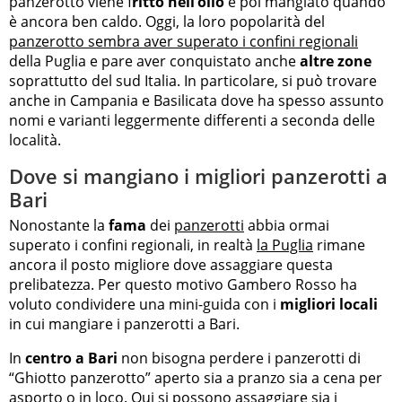
panzerotto viene f
ritto nell’olio
e poi mangiato quando
è ancora ben caldo. Oggi, la loro popolarità del
panzerotto sembra aver superato i confini regionali
della Puglia e pare aver conquistato anche
altre zone
soprattutto del sud Italia. In particolare, si può trovare
anche in Campania e Basilicata dove ha spesso assunto
nomi e varianti leggermente differenti a seconda delle
località.
Dove si mangiano i migliori panzerotti a
Bari
Nonostante la
fama
dei
panzerotti
abbia ormai
superato i confini regionali, in realtà
la Puglia
rimane
ancora il posto migliore dove assaggiare questa
prelibatezza. Per questo motivo Gambero Rosso ha
voluto condividere una mini-guida con i
migliori locali
in cui mangiare i panzerotti a Bari.
In
centro a Bari
non bisogna perdere i panzerotti di
“Ghiotto panzerotto” aperto sia a pranzo sia a cena per
asporto o in loco. Qui si possono assaggiare sia i