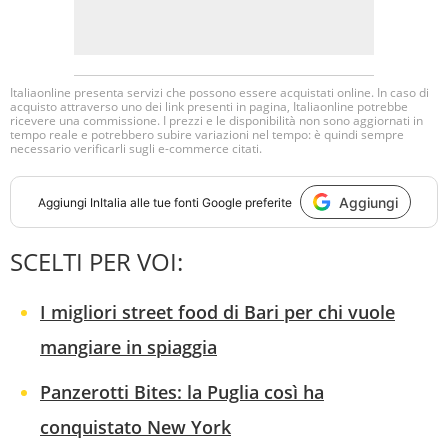
Italiaonline presenta servizi che possono essere acquistati online. In caso di
acquisto attraverso uno dei link presenti in pagina, Italiaonline potrebbe
ricevere una commissione. I prezzi e le disponibilità non sono aggiornati in
tempo reale e potrebbero subire variazioni nel tempo: è quindi sempre
necessario verificarli sugli e-commerce citati.
Aggiungi
Aggiungi
InItalia
alle tue fonti Google preferite
SCELTI PER VOI:
I migliori street food di Bari per chi vuole
mangiare in spiaggia
Panzerotti Bites: la Puglia così ha
conquistato New York