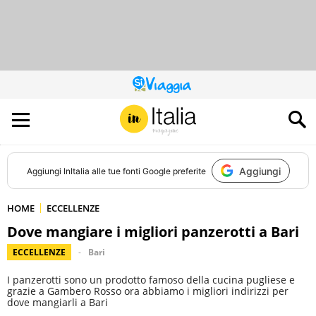
QUESTO
SITO
CONTRIBUISCE
ALL’AUDIENCE
DI
Aggiungi
Aggiungi
InItalia
alle tue fonti Google preferite
HOME
ECCELLENZE
Dove mangiare i migliori panzerotti a Bari
ECCELLENZE
Bari
I panzerotti sono un prodotto famoso della cucina pugliese e
grazie a Gambero Rosso ora abbiamo i migliori indirizzi per
dove mangiarli a Bari