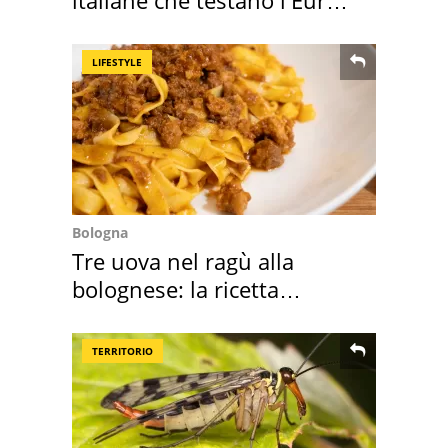
italiane che testano l'Euro
digitale
LIFESTYLE
Bologna
Tre uova nel ragù alla
bolognese: la ricetta
"stellata" è un caso
TERRITORIO