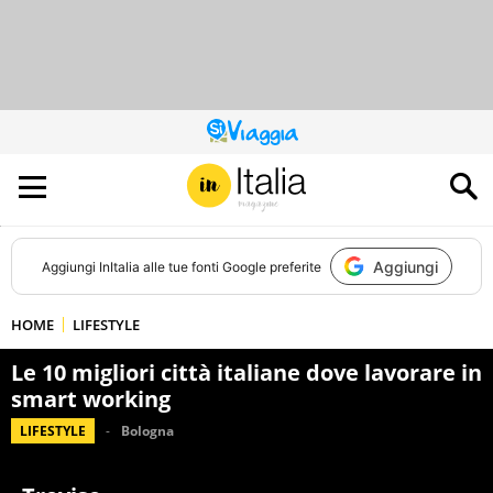
QUESTO
SITO
CONTRIBUISCE
ALL’AUDIENCE
DI
Aggiungi
Aggiungi
InItalia
alle tue fonti Google preferite
HOME
LIFESTYLE
Le 10 migliori città italiane dove lavorare in
smart working
LIFESTYLE
Bologna