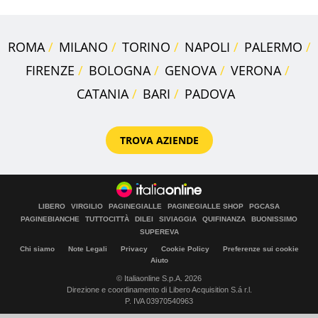
ROMA
MILANO
TORINO
NAPOLI
PALERMO
FIRENZE
BOLOGNA
GENOVA
VERONA
CATANIA
BARI
PADOVA
TROVA AZIENDE
LIBERO
VIRGILIO
PAGINEGIALLE
PAGINEGIALLE SHOP
PGCASA
PAGINEBIANCHE
TUTTOCITTÀ
DILEI
SIVIAGGIA
QUIFINANZA
BUONISSIMO
SUPEREVA
Chi siamo
Note Legali
Privacy
Cookie Policy
Preferenze sui cookie
Aiuto
© Italiaonline S.p.A. 2026
Direzione e coordinamento di Libero Acquisition S.á r.l.
P. IVA 03970540963