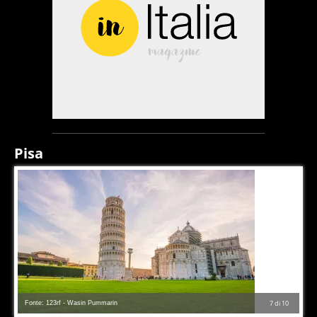
Pisa
Fonte: 123rf - Wasin Pummarin
7
di
10