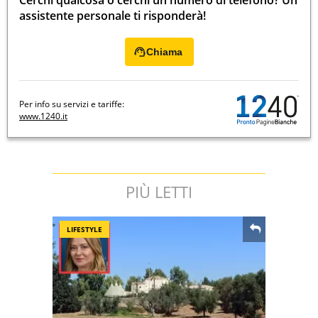
Cerchi qualcosa o cerchi un numero di telefono? Un
assistente personale ti risponderà!
Chiama
Per info su servizi e tariffe:
www.1240.it
PIÙ LETTI
LIFESTYLE