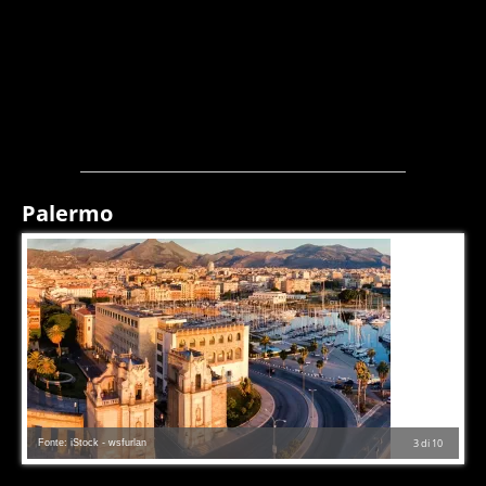
Palermo
Fonte: iStock - wsfurlan
3
di
10