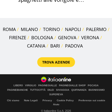
sautè di cozze
ROMA
MILANO
TORINO
NAPOLI
PALERMO
FIRENZE
BOLOGNA
GENOVA
VERONA
CATANIA
BARI
PADOVA
TROVA AZIENDE
LIBERO
VIRGILIO
PAGINEGIALLE
PAGINEGIALLE SHOP
PGCASA
PAGINEBIANCHE
TUTTOCITTÀ
DILEI
SIVIAGGIA
QUIFINANZA
BUONISSIMO
SUPEREVA
Chi siamo
Note Legali
Privacy
Cookie Policy
Preferenze sui cookie
Aiuto
© Italiaonline S.p.A. 2026