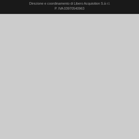
Direzione e coordinamento di Libero Acquisition S.á r.l.
P. IVA 03970540963