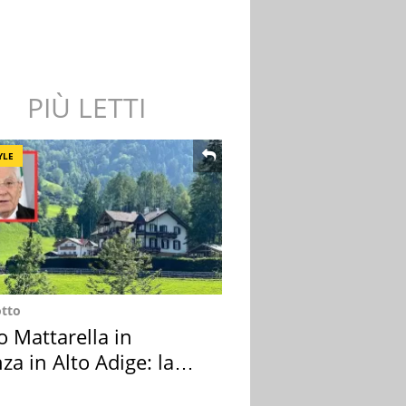
PIÙ LETTI
YLE
otto
o Mattarella in
za in Alto Adige: la
ion scelta