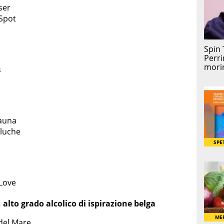
ser
Spot
s
Sauna
Bluche
 Love
 alto grado alcolico di ispirazione belga
 del Mare