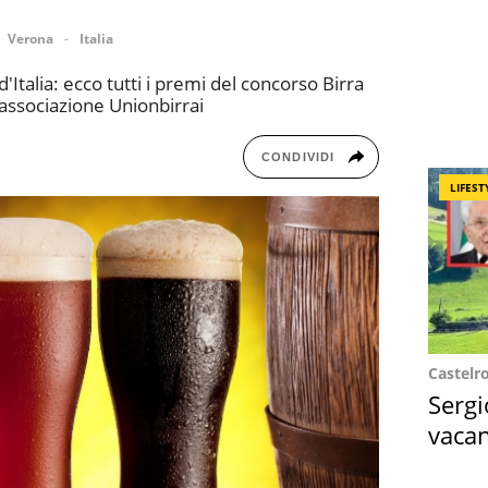
Verona
Italia
 d'Italia: ecco tutti i premi del concorso Birra
'associazione Unionbirrai
CONDIVIDI
LIFEST
Castelr
Sergi
vacan
locat