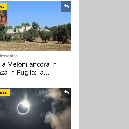
YLE
Messapica
ia Meloni ancora in
za in Puglia: la
ion scelta
TORIO