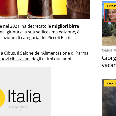
LIFEST
e nel 2021, ha decretato le
migliori birre
one, giunta alla sua sedicesima edizione, è
ciazione di categoria dei Piccoli Birrifici
Ceglie 
a a
Cibus, il Salone dell’Alimentazione di Parma
Giorg
vi cibi italiani
degli ultimi due anni.
vacan
locat
TERRI