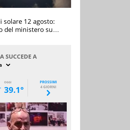
si solare 12 agosto:
o del ministero su
 osservarla