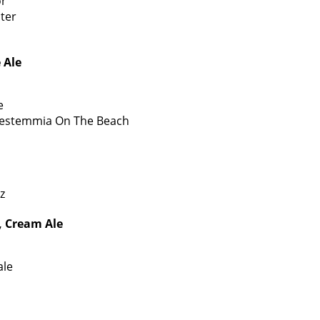
or
ster
 Ale
e
 Bestemmia On The Beach
z
, Cream Ale
ale