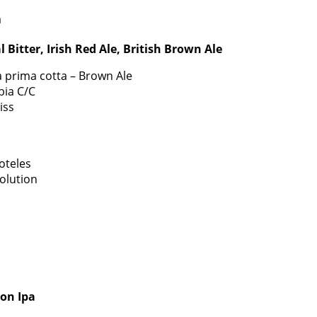
a
al Bitter, Irish Red Ale, British Brown Ale
La prima cotta – Brown Ale
mbia C/C
iss
oteles
volution
ion Ipa