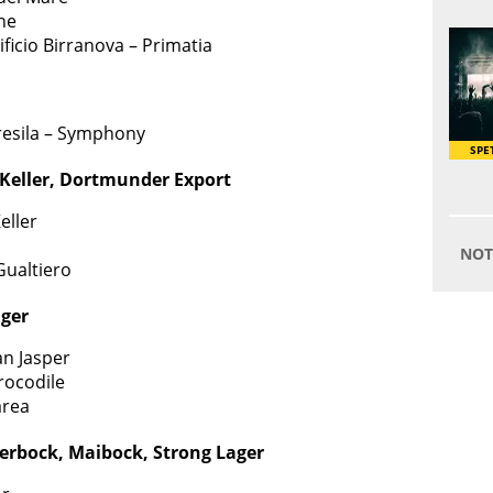
ne
ificio Birranova – Primatia
 Presila – Symphony
 Keller, Dortmunder Export
eller
Gualtiero
ager
an Jasper
rocodile
area
lerbock, Maibock, Strong Lager