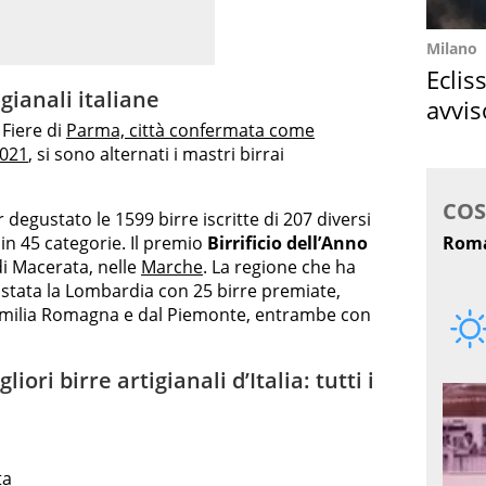
Milano
Eclis
igianali italiane
avvis
 Fiere di
Parma, città confermata come
come
2021
, si sono alternati i mastri birrai
 degustato le 1599 birre iscritte di 207 diversi
 in 45 categorie. Il premio
Birrificio dell’Anno
di Macerata, nelle
Marche
. La regione che ha
 stata la Lombardia con 25 birre premiate,
’Emilia Romagna e dal Piemonte, entrambe con
iori birre artigianali d’Italia: tutti i
ta