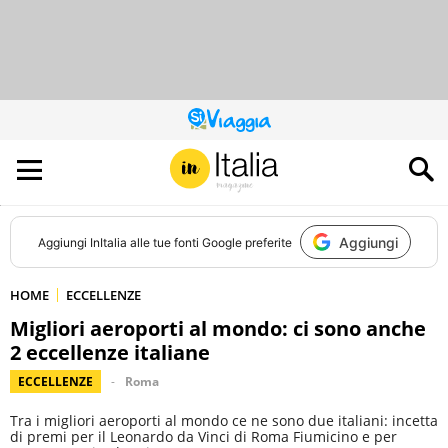
QUESTO
SITO
CONTRIBUISCE
ALL’AUDIENCE
DI
Aggiungi
Aggiungi
InItalia
alle tue fonti Google preferite
HOME
ECCELLENZE
Migliori aeroporti al mondo: ci sono anche
2 eccellenze italiane
ECCELLENZE
Roma
Tra i migliori aeroporti al mondo ce ne sono due italiani: incetta
di premi per il Leonardo da Vinci di Roma Fiumicino e per