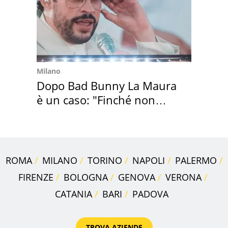
Milano
Dopo Bad Bunny La Maura
è un caso: "Finché non
scappa il morto"
ROMA
MILANO
TORINO
NAPOLI
PALERMO
FIRENZE
BOLOGNA
GENOVA
VERONA
CATANIA
BARI
PADOVA
TROVA AZIENDE