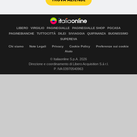
LIBERO
VIRGILIO
PAGINEGIALLE
PAGINEGIALLE SHOP
PGCASA
PAGINEBIANCHE
TUTTOCITTÀ
DILEI
SIVIAGGIA
QUIFINANZA
BUONISSIMO
SUPEREVA
Chi siamo
Note Legali
Privacy
Cookie Policy
Preferenze sui cookie
Aiuto
© Italiaonline S.p.A. 2026
Direzione e coordinamento di Libero Acquisition S.á r.l.
P. IVA 03970540963