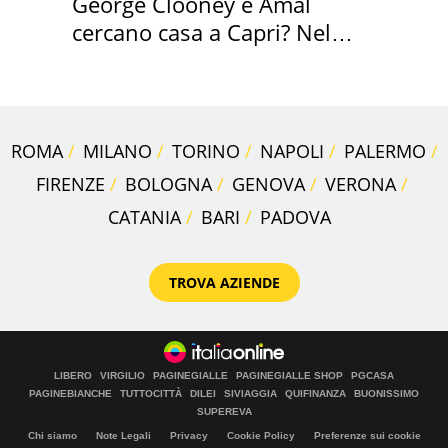
George Clooney e Amal
cercano casa a Capri? Nel
mirino una villa
ROMA
MILANO
TORINO
NAPOLI
PALERMO
FIRENZE
BOLOGNA
GENOVA
VERONA
CATANIA
BARI
PADOVA
TROVA AZIENDE
LIBERO
VIRGILIO
PAGINEGIALLE
PAGINEGIALLE SHOP
PGCASA
PAGINEBIANCHE
TUTTOCITTÀ
DILEI
SIVIAGGIA
QUIFINANZA
BUONISSIMO
SUPEREVA
Chi siamo
Note Legali
Privacy
Cookie Policy
Preferenze sui cookie