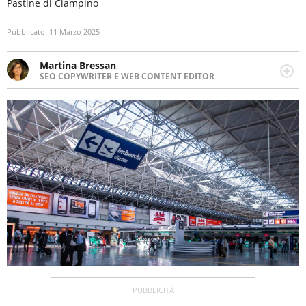
Pastine di Ciampino
Pubblicato:
11 Marzo 2025
Martina Bressan
SEO COPYWRITER E WEB CONTENT EDITOR
Appassionata di viaggi, di trail running e di yoga, ama
scoprire nuovi posti e nuove culture. Curiosa,
determinata e intraprendente adora leggere ma
soprattutto scrivere.