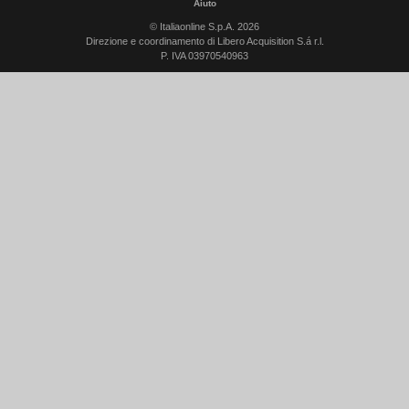
Aiuto
© Italiaonline S.p.A. 2026
Direzione e coordinamento di Libero Acquisition S.á r.l.
P. IVA 03970540963