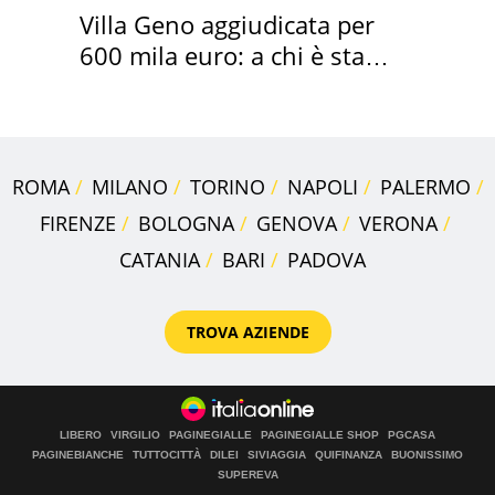
Villa Geno aggiudicata per
600 mila euro: a chi è stata
assegnata
ROMA
MILANO
TORINO
NAPOLI
PALERMO
FIRENZE
BOLOGNA
GENOVA
VERONA
CATANIA
BARI
PADOVA
TROVA AZIENDE
LIBERO
VIRGILIO
PAGINEGIALLE
PAGINEGIALLE SHOP
PGCASA
PAGINEBIANCHE
TUTTOCITTÀ
DILEI
SIVIAGGIA
QUIFINANZA
BUONISSIMO
SUPEREVA