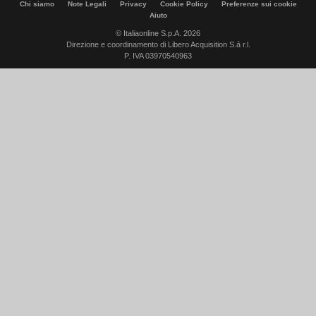
Chi siamo
Note Legali
Privacy
Cookie Policy
Preferenze sui cookie
Aiuto
© Italiaonline S.p.A. 2026
Direzione e coordinamento di Libero Acquisition S.á r.l.
P. IVA 03970540963