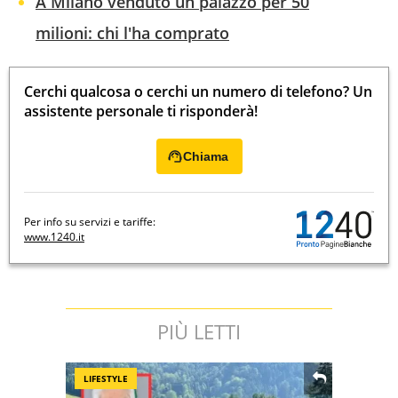
A Milano venduto un palazzo per 50
milioni: chi l'ha comprato
Cerchi qualcosa o cerchi un numero di telefono? Un
assistente personale ti risponderà!
Chiama
Per info su servizi e tariffe:
www.1240.it
PIÙ LETTI
LIFESTYLE