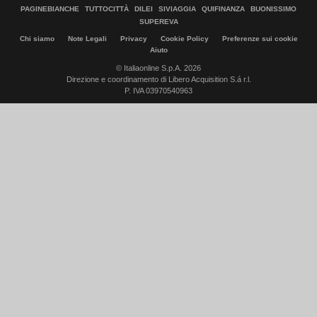
PAGINEBIANCHE
TUTTOCITTÀ
DILEI
SIVIAGGIA
QUIFINANZA
BUONISSIMO
SUPEREVA
Chi siamo
Note Legali
Privacy
Cookie Policy
Preferenze sui cookie
Aiuto
© Italiaonline S.p.A. 2026
Direzione e coordinamento di Libero Acquisition S.á r.l.
P. IVA 03970540963