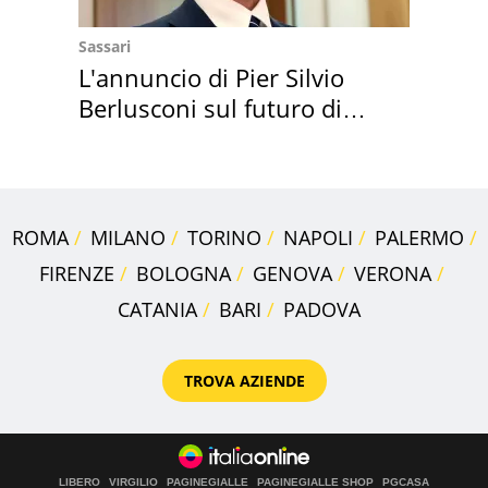
Sassari
L'annuncio di Pier Silvio
Berlusconi sul futuro di
Villa Certosa
ROMA
MILANO
TORINO
NAPOLI
PALERMO
FIRENZE
BOLOGNA
GENOVA
VERONA
CATANIA
BARI
PADOVA
TROVA AZIENDE
LIBERO
VIRGILIO
PAGINEGIALLE
PAGINEGIALLE SHOP
PGCASA