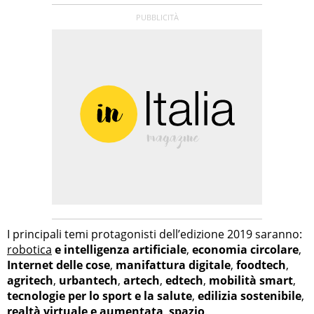
I principali temi protagonisti dell’edizione 2019 saranno:
robotica
e intelligenza artificiale
,
economia circolare
,
Internet delle cose
,
manifattura digitale
,
foodtech
,
agritech
,
urbantech
,
artech
,
edtech
,
mobilità smart
,
tecnologie per lo sport e la salute
,
edilizia sostenibile
,
realtà virtuale e aumentata
,
spazio
.