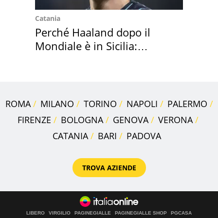
Catania
Perché Haaland dopo il
Mondiale è in Sicilia:
vacanza ma non solo
ROMA
MILANO
TORINO
NAPOLI
PALERMO
FIRENZE
BOLOGNA
GENOVA
VERONA
CATANIA
BARI
PADOVA
TROVA AZIENDE
LIBERO
VIRGILIO
PAGINEGIALLE
PAGINEGIALLE SHOP
PGCASA