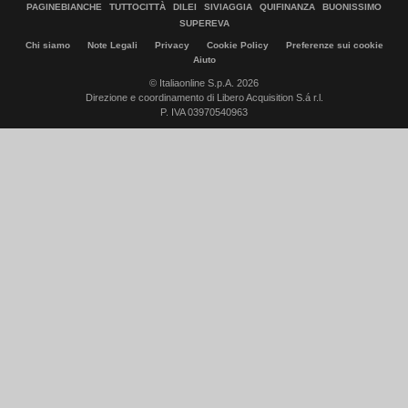
PAGINEBIANCHE
TUTTOCITTÀ
DILEI
SIVIAGGIA
QUIFINANZA
BUONISSIMO
SUPEREVA
Chi siamo
Note Legali
Privacy
Cookie Policy
Preferenze sui cookie
Aiuto
© Italiaonline S.p.A. 2026
Direzione e coordinamento di Libero Acquisition S.á r.l.
P. IVA 03970540963