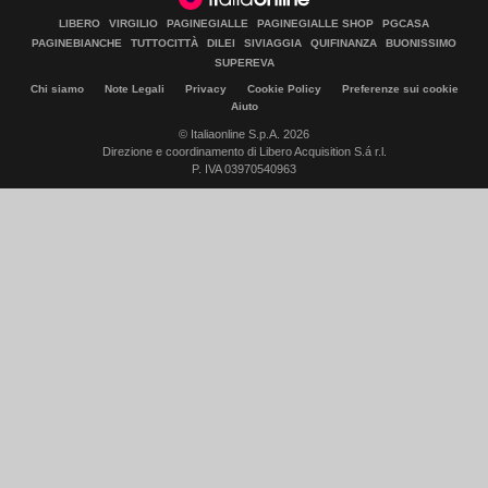
LIBERO
VIRGILIO
PAGINEGIALLE
PAGINEGIALLE SHOP
PGCASA
PAGINEBIANCHE
TUTTOCITTÀ
DILEI
SIVIAGGIA
QUIFINANZA
BUONISSIMO
SUPEREVA
Chi siamo
Note Legali
Privacy
Cookie Policy
Preferenze sui cookie
Aiuto
© Italiaonline S.p.A. 2026
Direzione e coordinamento di Libero Acquisition S.á r.l.
P. IVA 03970540963