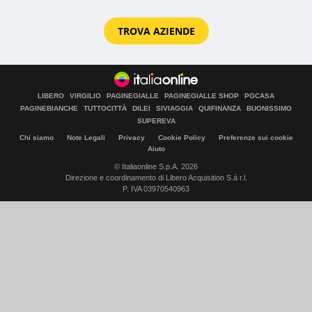
TROVA AZIENDE
LIBERO
VIRGILIO
PAGINEGIALLE
PAGINEGIALLE SHOP
PGCASA
PAGINEBIANCHE
TUTTOCITTÀ
DILEI
SIVIAGGIA
QUIFINANZA
BUONISSIMO
SUPEREVA
Chi siamo
Note Legali
Privacy
Cookie Policy
Preferenze sui cookie
Aiuto
© Italiaonline S.p.A. 2026
Direzione e coordinamento di Libero Acquisition S.á r.l.
P. IVA 03970540963