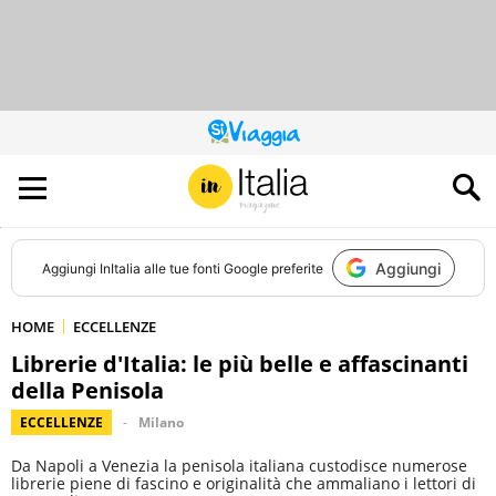
QUESTO
SITO
CONTRIBUISCE
ALL’AUDIENCE
DI
Aggiungi
Aggiungi
InItalia
alle tue fonti Google preferite
HOME
ECCELLENZE
Librerie d'Italia: le più belle e affascinanti
della Penisola
ECCELLENZE
Milano
Da Napoli a Venezia la penisola italiana custodisce numerose
librerie piene di fascino e originalità che ammaliano i lettori di