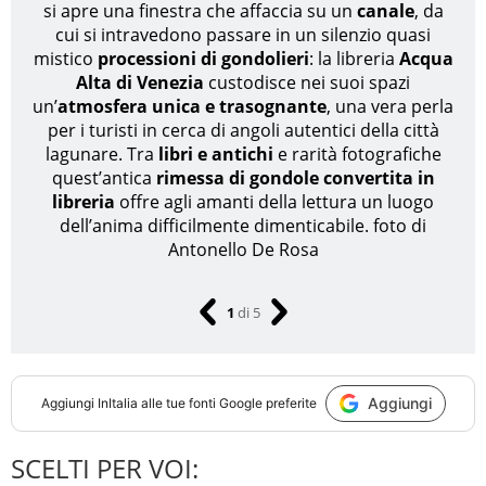
si apre una finestra che affaccia su un
canale
, da
cui si intravedono passare in un silenzio quasi
mistico
processioni di gondolieri
: la libreria
Acqua
Alta di Venezia
custodisce nei suoi spazi
un’
atmosfera unica e trasognante
, una vera perla
per i turisti in cerca di angoli autentici della città
lagunare. Tra
libri e antichi
e rarità fotografiche
quest’antica
rimessa di gondole convertita in
libreria
offre agli amanti della lettura un luogo
dell’anima difficilmente dimenticabile.
foto di
Antonello De Rosa
1
di
5
Aggiungi
Aggiungi
InItalia
alle tue fonti Google preferite
SCELTI PER VOI: