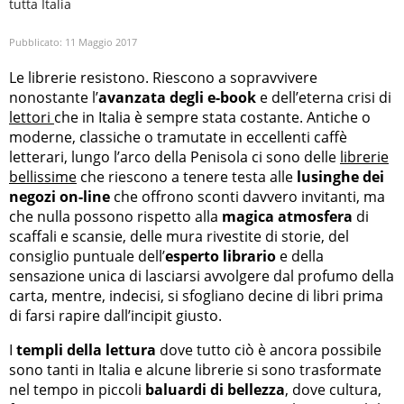
tutta Italia
Pubblicato:
11 Maggio 2017
Le librerie resistono. Riescono a sopravvivere
nonostante l’
avanzata degli e-book
e dell’eterna crisi di
lettori
che in Italia è sempre stata costante. Antiche o
moderne, classiche o tramutate in eccellenti caffè
letterari, lungo l’arco della Penisola ci sono delle
librerie
bellissime
che riescono a tenere testa alle
lusinghe dei
negozi on-line
che offrono sconti davvero invitanti, ma
che nulla possono rispetto alla
magica atmosfera
di
scaffali e scansie, delle mura rivestite di storie, del
consiglio puntuale dell’
esperto librario
e della
sensazione unica di lasciarsi avvolgere dal profumo della
carta, mentre, indecisi, si sfogliano decine di libri prima
di farsi rapire dall’incipit giusto.
I
templi della lettura
dove tutto ciò è ancora possibile
sono tanti in Italia e alcune librerie si sono trasformate
nel tempo in piccoli
baluardi di bellezza
, dove cultura,