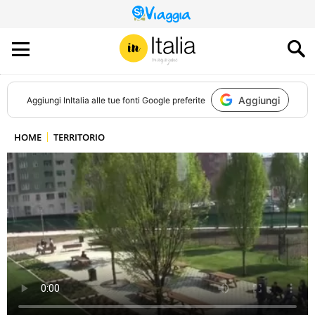
QUESTO
SITO
CONTRIBUISCE
ALL’AUDIENCE
DI
Aggiungi
Aggiungi
InItalia
alle tue fonti Google preferite
HOME
TERRITORIO