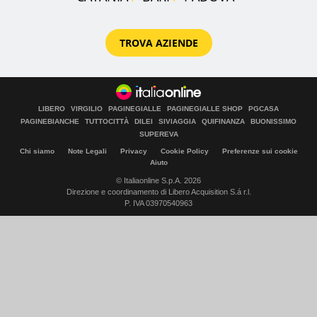
TROVA AZIENDE
LIBERO
VIRGILIO
PAGINEGIALLE
PAGINEGIALLE SHOP
PGCASA
PAGINEBIANCHE
TUTTOCITTÀ
DILEI
SIVIAGGIA
QUIFINANZA
BUONISSIMO
SUPEREVA
Chi siamo
Note Legali
Privacy
Cookie Policy
Preferenze sui cookie
Aiuto
© Italiaonline S.p.A. 2026
Direzione e coordinamento di Libero Acquisition S.á r.l.
P. IVA 03970540963