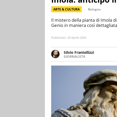
ARTE & CULTURA
Bologna
Il mistero della pianta di Imola 
Genio in maniera così dettagliata
Pubblicato:
20 Aprile 2024
Silvio Frantellizzi
GIORNALISTA
Giornalista pubblicista. Da olt
scrivendo di sport, attualità, 