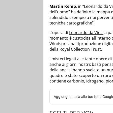
Martin Kemp
, in “Leonardo da Vi
dell’uomo” ha definito la mappa d
splendido esempio a noi pervenuto
tecniche cartografiche”.
L’opera di
Leonardo da Vinci
a par
momento è custodita all’interno d
Windsor. Una riproduzione digitale
della Royal Collection Trust.
I misteri legati alle tante opere
anche ai giorni nostri: basti pens
delle analisi hanno svelato un nu
quadro è stato scoperto un raro
contiene carbonio, idrogeno, pi
Aggiungi
InItalia
alle tue fonti Googl
SCELTI PER VOI: