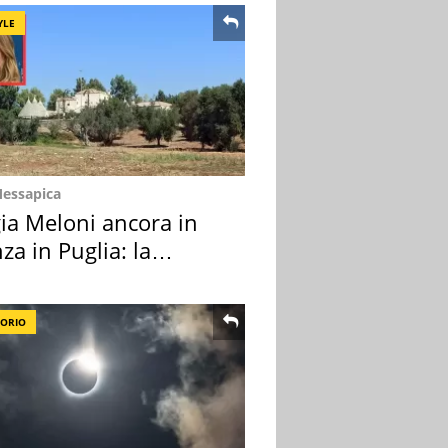
YLE
Messapica
ia Meloni ancora in
za in Puglia: la
ion scelta
TORIO