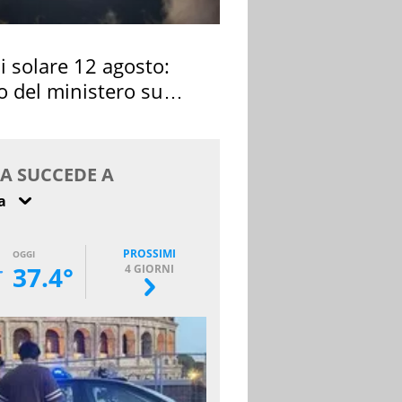
si solare 12 agosto:
o del ministero su
 osservarla