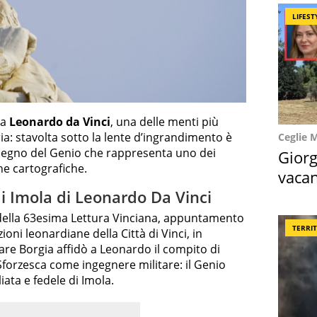
LIFEST
da
Leonardo da Vinci
, una delle menti più
ria: stavolta sotto la lente d’ingrandimento è
Ceglie 
isegno del Genio che rappresenta uno dei
Giorg
he cartografiche.
vacan
locat
di Imola di Leonardo Da Vinci
 della 63esima Lettura Vinciana, appuntamento
TERRI
oni leonardiane della Città di Vinci, in
are Borgia affidò a Leonardo il compito di
 Sforzesca come ingegnere militare: il Genio
ata e fedele di Imola.