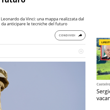
di Leonardo da Vinci: una mappa realizzata dal
 da anticipare le tecniche del futuro
CONDIVIDI
LIFEST
re dieci anni si occupa di informazione sul web,
cronaca, motori, spettacolo e videogame.
Castelr
Sergi
vacan
locat