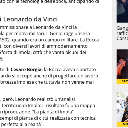
to con le tecnologie dell’epoca, anticipando di
i Leonardo da Vinci
ommissionare a Leonardo da Vinci la
a per motivi militari. Il Genio raggiunse la
 1502, quando era un campo militare. La Rocca
nti con diversi lavori di ammodernamento
forza di Imola, città che vanta alcuni dei
AI
.
te di
Cesare Borgia
, la Rocca aveva riportato
onardo si occupò anche di progettare un lavoro
a fortezza imolese che tuttavia non venne mai
a
, però, Leonardo realizzò un’analisi
 territorio di Imola: il risultato fu una mappa
 riproduzione. “La pianta di Imola”
empi di pianta di città realizzata con tecnica
perfetta alla realtà”.