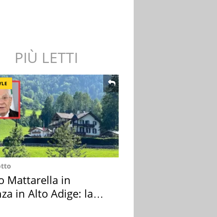
PIÙ LETTI
YLE
otto
o Mattarella in
za in Alto Adige: la
ion scelta