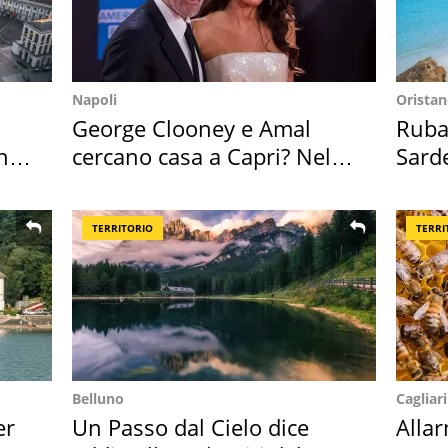
Napoli
Orista
George Clooney e Amal
Ruba 
hi
cercano casa a Capri? Nel
Sarde
mirino una villa
50 a
TERRITORIO
TERRI
Belluno
Cagliari
er
Un Passo dal Cielo dice
Alla