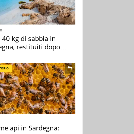
no
40 kg di sabbia in
gna, restituiti dopo
nni
TORIO
rme api in Sardegna: