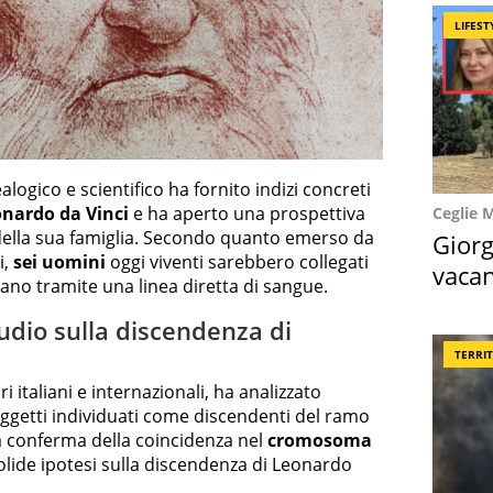
LIFEST
gico e scientifico ha fornito indizi concreti
nardo da Vinci
e ha aperto una prospettiva
Ceglie 
 della sua famiglia. Secondo quanto emerso da
Giorg
i,
sei uomini
oggi viventi sarebbero collegati
vacan
cano tramite una linea diretta di sangue.
locat
tudio sulla discendenza di
TERRI
i italiani e internazionali, ha analizzato
oggetti individuati come discendenti del ramo
La conferma della coincidenza nel
cromosoma
olide ipotesi sulla discendenza di Leonardo