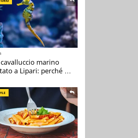
TORIO
a
 cavalluccio marino
tato a Lipari: perché è
ale
TYLE