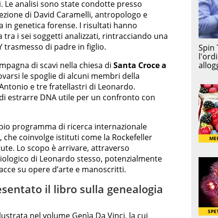
i. Le analisi sono state condotte presso
direzione di David Caramelli, antropologo e
ta in genetica forense. I risultati hanno
tra i sei soggetti analizzati, rintracciando una
trasmesso di padre in figlio.
mpagna di scavi nella chiesa di
Santa Croce a
ovarsi le spoglie di alcuni membri della
 Antonio e tre fratellastri di Leonardo.
o di estrarre DNA utile per un confronto con
ampio programma di ricerca internazionale
, che coinvolge istituti come la Rockefeller
itute. Lo scopo è arrivare, attraverso
biologico di Leonardo stesso, potenzialmente
racce su opere d’arte e manoscritti.
entato il libro sulla genealogia
illustrata nel volume Genìa Da Vinci, la cui