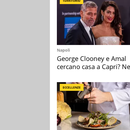
TERRITORIO
Napoli
George Clooney e Amal
cercano casa a Capri? Ne
mirino una villa
ECCELLENZE