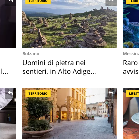
TERRITORIO
TERRI
Bolzano
Messin
Uomini di pietra nei
Raro
l
sentieri, in Alto Adige
avvis
scatta l'allarme
speci
TERRITORIO
LIFES