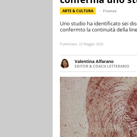
ARTE & CULTURA
Firenze
Uno studio ha identificato sei di
confermto la continuità della lin
Pubblicato:
22 Maggio 2025
Valentina Alfarano
EDITOR & COACH LETTERARIO
LINKEDIN
Lavorare con le storie è la mia 
INSTAGRAM
lavoro come editor di narrativa