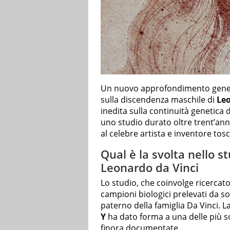
Un nuovo approfondimento genealo
sulla discendenza maschile di
Leo
inedita sulla continuità genetica
uno studio durato oltre trent’ann
al celebre artista e inventore tos
Qual è la svolta nello s
Leonardo da Vinci
Lo studio, che coinvolge ricercator
campioni biologici prelevati da s
paterno della famiglia Da Vinci. 
Y
ha dato forma a una delle più s
finora documentate.