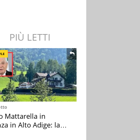
PIÙ LETTI
YLE
otto
o Mattarella in
za in Alto Adige: la
ion scelta