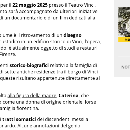
per il
22 maggio 2025
presso il Teatro Vinci,
vento sarà accompagnato da ulteriori iniziative
 di un documentario e di un film dedicati alla
olume è il ritrovamento di un
disegno
 custodito in un edificio storico di Vinci; l’opera,
ardo, è attualmente oggetto di studi e restauri
Firenze.
menti
storico-biografici
relativi alla famiglia di
i sette antiche residenze tra il borgo di Vinci
i queste risultano appartenute direttamente al
olta
alla figura della madre
,
Caterina
, che
no come una donna di origine orientale, forse
amiglia fiorentina.
ei
tratti somatici
dei discendenti messi a
eonardo. Alcune annotazioni del genio