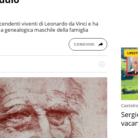
scendenti viventi di Leonardo da Vinci e ha
ea genealogica maschile della famiglia
CONDIVIDI
LIFEST
missione! Specializzata in storytelling di viaggi,
 e coach di scrittura creativa.
Castelr
Sergi
vacan
locat