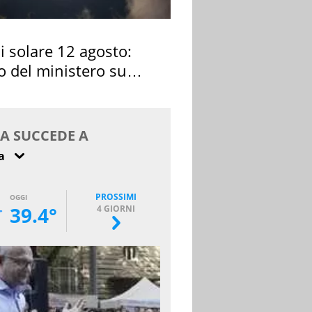
si solare 12 agosto:
o del ministero su
 osservarla