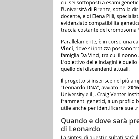
cui sei sottoposti a esami genetic
l’Università di Firenze, sotto la 
docente, e di Elena Pilli, specialis
evidenziato compatibilità genetica 
traccia costante del cromosoma Y 
Parallelamente, è in corso una ca
Vinci
, dove si ipotizza possano tr
famiglia Da Vinci, tra cui il nonno
L’obiettivo delle indagini è quell
quello dei discendenti attuali.
Il progetto si inserisce nel più 
“Leonardo DNA”
, avviato nel
2016
University e il J. Craig Venter Inst
frammenti genetici, a un profilo 
utile anche per identificare sue t
Quando e dove sarà pres
di Leonardo
La sintesi di questi risultati sarà 