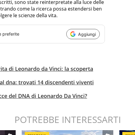
 scritti, sono state reinterpretate alla luce delle
ostrando come la ricerca possa estendersi ben
olgere le scienze della vita.
e preferite
Aggiungi
vita di Leonardo da Vinci: la scoperta
al dna: trovati 14 discendenti viventi
cce del DNA di Leonardo Da Vinci?
POTREBBE INTERESSARTI