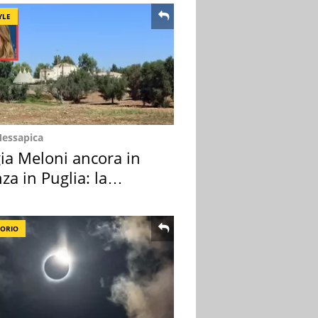
YLE
Messapica
ia Meloni ancora in
za in Puglia: la
ion scelta
TORIO