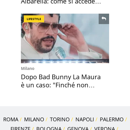
Albarella: come si accede
all'isola privata
LIFESTYLE
Milano
Dopo Bad Bunny La Maura
è un caso: "Finché non
scappa il morto"
ROMA
MILANO
TORINO
NAPOLI
PALERMO
FIRENZE
BOLOGNA
GENOVA
VERONA