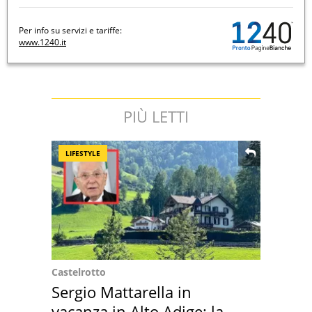
Per info su servizi e tariffe:
www.1240.it
PIÙ LETTI
LIFESTYLE
Castelrotto
Sergio Mattarella in
vacanza in Alto Adige: la