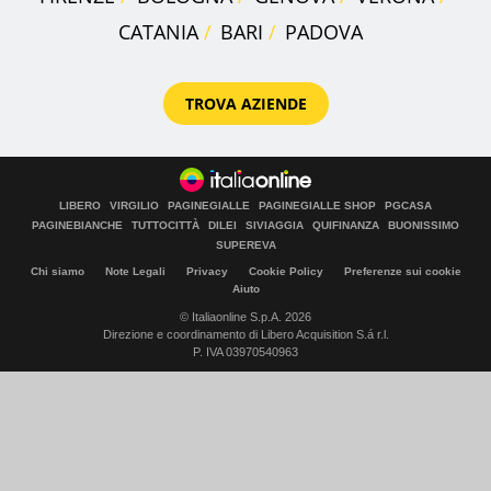
CATANIA
BARI
PADOVA
TROVA AZIENDE
LIBERO
VIRGILIO
PAGINEGIALLE
PAGINEGIALLE SHOP
PGCASA
PAGINEBIANCHE
TUTTOCITTÀ
DILEI
SIVIAGGIA
QUIFINANZA
BUONISSIMO
SUPEREVA
Chi siamo
Note Legali
Privacy
Cookie Policy
Preferenze sui cookie
Aiuto
© Italiaonline S.p.A. 2026
Direzione e coordinamento di Libero Acquisition S.á r.l.
P. IVA 03970540963