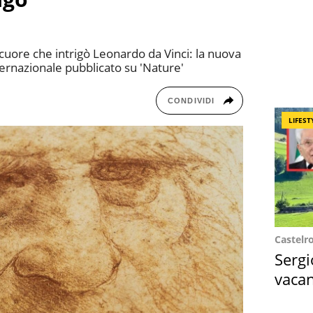
 cuore che intrigò Leonardo da Vinci: la nuova
ternazionale pubblicato su 'Nature'
CONDIVIDI
LIFEST
Castelr
Sergi
vacan
locat