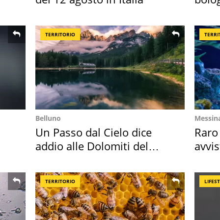
"stel
TERRITORIO
TERRI
Belluno
Messin
Un Passo dal Cielo dice
Raro
addio alle Dolomiti del
avvis
Cadore
speci
TERRITORIO
LIFES