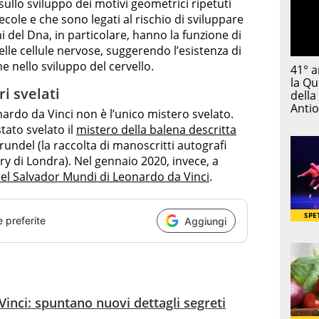
sullo sviluppo dei motivi geometrici ripetuti
cole e che sono legati al rischio di sviluppare
i del Dna, in particolare, hanno la funzione di
lle cellule nervose, suggerendo l’esistenza di
 nello sviluppo del cervello.
i svelati
ardo da Vinci non è l’unico mistero svelato.
stato svelato il
mistero della balena descritta
undel (la raccolta di manoscritti autografi
ry di Londra). Nel gennaio 2020, invece, a
el Salvador Mundi di Leonardo da Vinci
.
e preferite
Aggiungi
inci: spuntano nuovi dettagli segreti