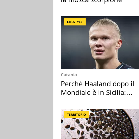
LIFESTYLE
Catania
Perché Haaland dopo il
Mondiale è in Sicilia:
vacanza ma non solo
TERRITORIO