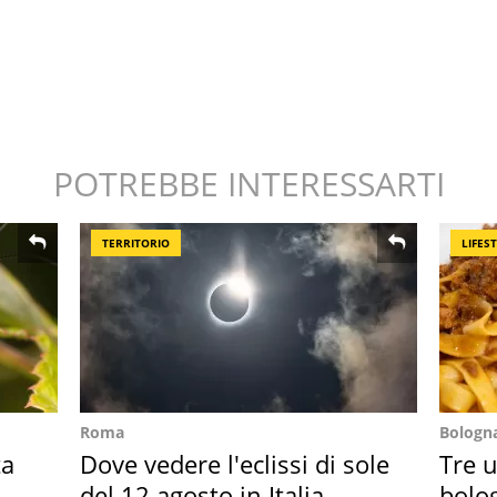
POTREBBE INTERESSARTI
TERRITORIO
LIFES
Roma
Bologn
ta
Dove vedere l'eclissi di sole
Tre u
del 12 agosto in Italia
bolog