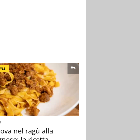
TYLE
a
ova nel ragù alla
nese: la ricetta