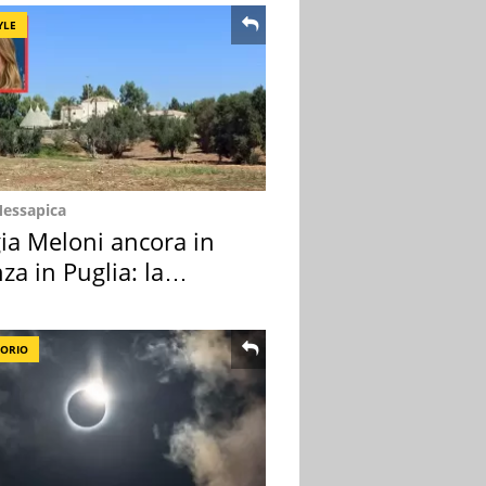
YLE
Messapica
ia Meloni ancora in
za in Puglia: la
ion scelta
TORIO