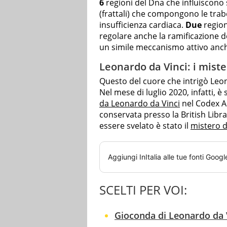
6
regioni del Dna che influiscono 
(frattali) che compongono le trabe
insufficienza cardiaca.
Due
region
regolare anche la ramificazione de
un simile meccanismo attivo anche
Leonardo da Vinci: i mister
Questo del cuore che intrigò Leon
Nel mese di luglio 2020, infatti, è 
da Leonardo da Vinci
nel Codex Ar
conservata presso la British Libra
essere svelato è stato il
mistero d
Aggiungi
InItalia
alle tue fonti Googl
SCELTI PER VOI:
Gioconda di Leonardo da V