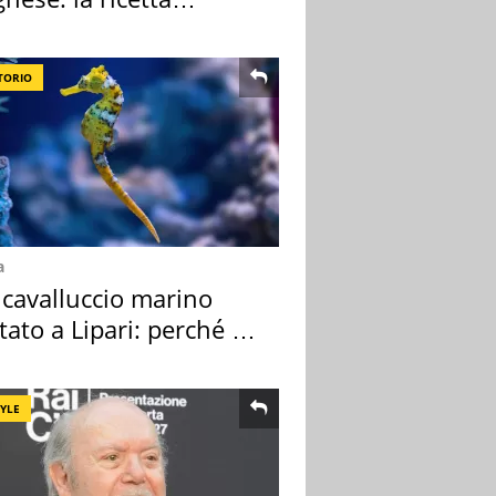
lata" è un caso
TORIO
a
 cavalluccio marino
tato a Lipari: perché è
ale
TYLE