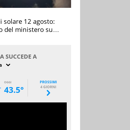
si solare 12 agosto:
o del ministero su
 osservarla