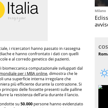
Milano
Eclis
avvis
come
ficiale, i ricercatori hanno passato in rassegna
ache e hanno confrontato i dati con quelli
ecole e al corredo genetico dei pazienti.
di biomeccanica computazionale sviluppati dal
5 mondiale per i MBA online
, dimostra che le
li una superficie interna irregolare che
niera più efficiente durante la contrazione. Si
o principio delle fossette presenti sulle palline
urre la resistenza dell’aria durante il lancio.
 condotte su
50.000
persone hanno evidenziato