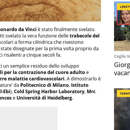
LIFEST
onardo da Vinci
è stato finalmente svelato.
ti svelato la vera funzione delle
trabecole del
uscolari a forma cilindrica che rivestono
o state disegnate per la prima volta proprio da
 risalenti a cinque secoli fa.
Ceglie 
Giorg
ti un semplice residuo dello sviluppo
vacan
li per la contrazione del cuore adulto
e
arre malattie cardiovascolari
. A dimostrarlo è
locat
Nature’ da
Politecnico di Milano
,
Istituto
l-Ebi
),
Cold Spring Harbor Laboratory
,
Mrc
TERRI
ences
e
Università di Heidelberg
.