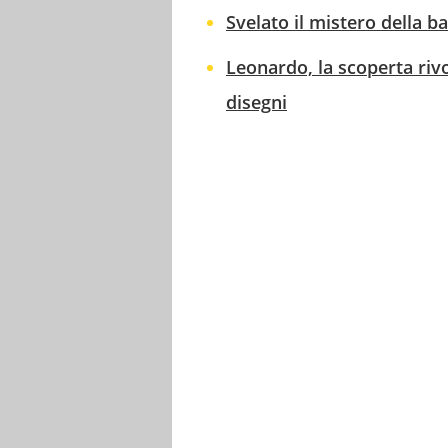
Svelato il mistero della b
Leonardo, la scoperta riv
disegni