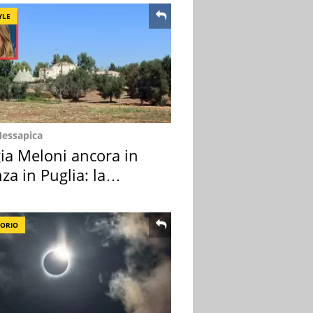
YLE
Messapica
ia Meloni ancora in
za in Puglia: la
ion scelta
TORIO