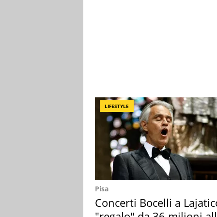
LIFESTYLE
Pisa
Concerti Bocelli a Lajatic
"regalo" da 36 milioni al