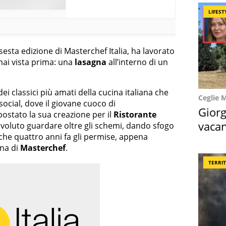
LIFEST
a sesta edizione di Masterchef Italia, ha lavorato
 mai vista prima: una
lasagna
all’interno di un
ei classici più amati della cucina italiana che
Ceglie 
ocial, dove il giovane cuoco di
Giorg
ostato la sua creazione per il
Ristorante
vacan
a voluto guardare oltre gli schemi, dando sfogo
a che quattro anni fa gli permise, appena
locat
ana di
Masterchef
.
TERRI