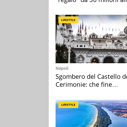
Toscana
LIFESTYLE
Napoli
Sgombero del Castello d
Cerimonie: che fine
faranno i mobili
LIFESTYLE