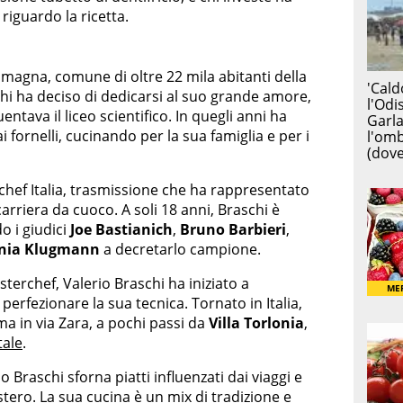
riguardo la ricetta.
omagna, comune di oltre 22 mila abitanti della
chi ha deciso di dedicarsi al suo grande amore,
uentava il liceo scientifico. In quegli anni ha
ai fornelli, cucinando per la sua famiglia e per i
chef Italia, trasmissione che ha rappresentato
carriera da cuoco. A soli 18 anni, Braschi è
o i giudici
Joe Bastianich
,
Bruno Barbieri
,
nia Klugmann
a decretarlo campione.
terchef, Valerio Braschi ha iniziato a
perfezionare la sua tecnica. Tornato in Italia,
ma in via Zara, a pochi passi da
Villa Torlonia
,
tale
.
 Braschi sforna piatti influenzati dai viaggi e
estero. La sua cucina è un mix di tradizione e