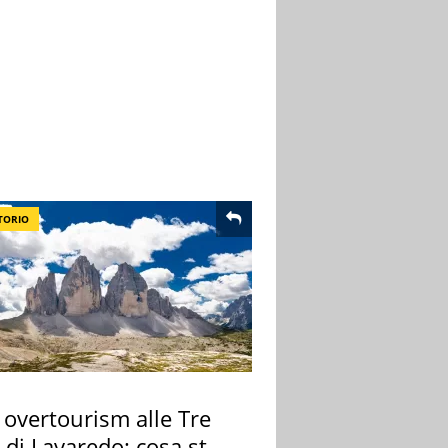
TORIO
 overtourism alle Tre
 di Lavaredo: cosa sta