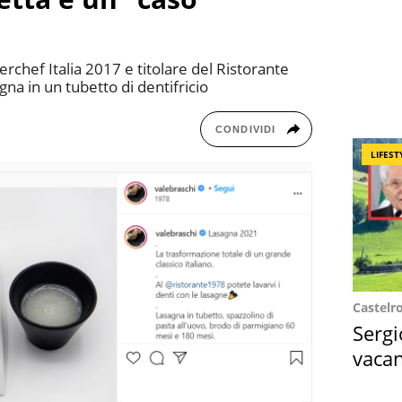
erchef Italia 2017 e titolare del Ristorante
na in un tubetto di dentifricio
CONDIVIDI
LIFEST
Castelr
Sergi
vacan
locat