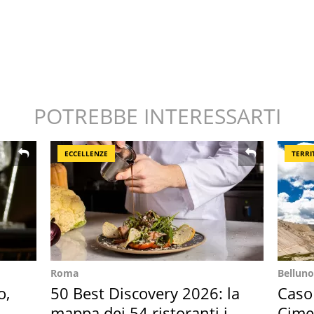
POTREBBE INTERESSARTI
ECCELLENZE
TERRI
Roma
Belluno
o,
50 Best Discovery 2026: la
Caso
la
mappa dei 54 ristoranti in
Cime