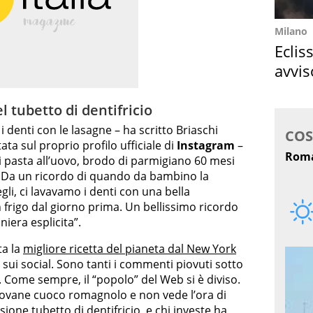
Milano
Eclis
avvis
come
l tubetto di dentifricio
i denti con le lasagne – ha scritto Briaschi
tata sul proprio profilo ufficiale di
Instagram
–
 pasta all’uovo, brodo di parmigiano 60 mesi
a? Da un ricordo di quando da bambino la
li, ci lavavamo i denti con una bella
n frigo dal giorno prima. Un bellissimo ricordo
iera esplicita”.
ta la
migliore ricetta del pianeta dal New York
 sui social. Sono tanti i commenti piovuti sotto
. Come sempre, il “popolo” del Web si è diviso.
 giovane cuoco romagnolo e non vede l’ora di
sione tubetto di dentifricio, e chi investe ha