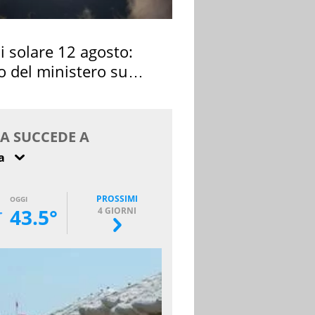
si solare 12 agosto:
o del ministero su
 osservarla