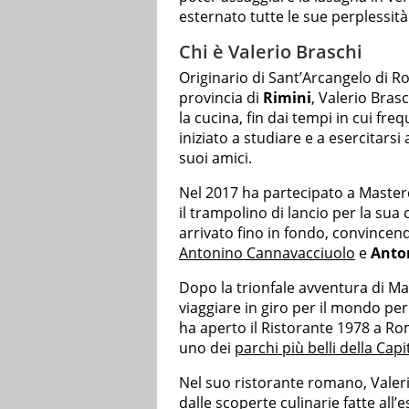
esternato tutte le sue perplessità 
Chi è Valerio Braschi
Originario di Sant’Arcangelo di R
provincia di
Rimini
, Valerio Bras
la cucina, fin dai tempi in cui freq
iniziato a studiare e a esercitarsi 
suoi amici.
Nel 2017 ha partecipato a Master
il trampolino di lancio per la sua 
arrivato fino in fondo, convincend
Antonino Cannavacciuolo
e
Anto
Dopo la trionfale avventura di Mas
viaggiare in giro per il mondo per 
ha aperto il Ristorante 1978 a Ro
uno dei
parchi più belli della Capi
Nel suo ristorante romano, Valerio
dalle scoperte culinarie fatte all’