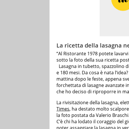
La ricetta della lasagna ne
“Al Ristorante 1978 potete lavarvi 
sotto la foto della sua ricetta pos
Lasagna in tubetto, spazzolino di
e 180 mesi. Da cosa è nata l’ide
mattina dopo le feste, appena sveg
forchettata di lasagne avanzate i
che ho deciso di riproporre in man
La rivisitazione della lasagna, elet
Times
, ha destato molto scalpore
la foto postata da Valerio Braschi
C’è chi ha lodato il coraggio del
poter assaggiare la lasagna in ver