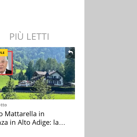
PIÙ LETTI
YLE
otto
o Mattarella in
za in Alto Adige: la
ion scelta