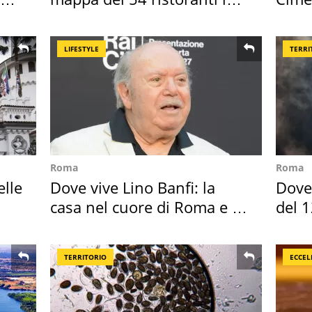
Italia
succ
LIFESTYLE
TERRI
Roma
Roma
elle
Dove vive Lino Banfi: la
Dove 
casa nel cuore di Roma e i
del 1
suoi cimeli
TERRITORIO
ECCEL