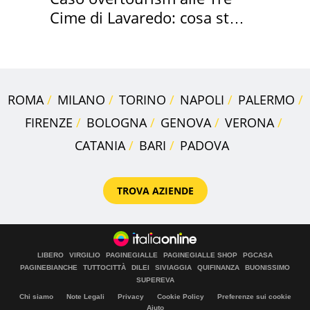
Cime di Lavaredo: cosa sta
succedendo
ROMA
MILANO
TORINO
NAPOLI
PALERMO
FIRENZE
BOLOGNA
GENOVA
VERONA
CATANIA
BARI
PADOVA
TROVA AZIENDE
LIBERO
VIRGILIO
PAGINEGIALLE
PAGINEGIALLE SHOP
PGCASA
PAGINEBIANCHE
TUTTOCITTÀ
DILEI
SIVIAGGIA
QUIFINANZA
BUONISSIMO
SUPEREVA
Chi siamo
Note Legali
Privacy
Cookie Policy
Preferenze sui cookie
Aiuto