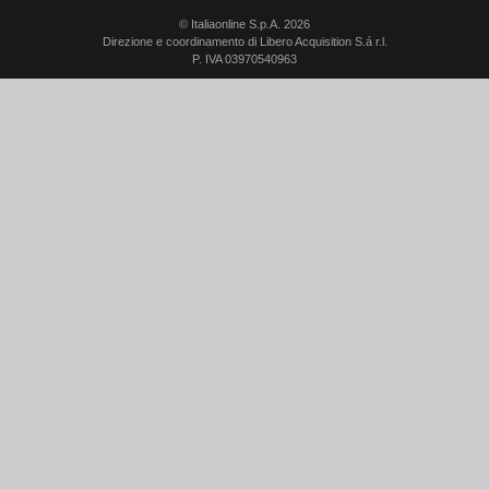
© Italiaonline S.p.A. 2026
Direzione e coordinamento di Libero Acquisition S.á r.l.
P. IVA 03970540963