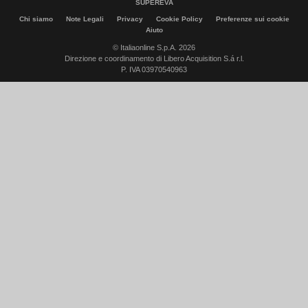
SUPEREVA
Chi siamo
Note Legali
Privacy
Cookie Policy
Preferenze sui cookie
Aiuto
© Italiaonline S.p.A. 2026
Direzione e coordinamento di Libero Acquisition S.á r.l.
P. IVA 03970540963