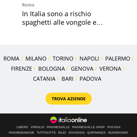
Roma
In Italia sono a rischio
spaghetti alle vongole e
sautè di cozze
ROMA
MILANO
TORINO
NAPOLI
PALERMO
FIRENZE
BOLOGNA
GENOVA
VERONA
CATANIA
BARI
PADOVA
TROVA AZIENDE
LIBERO
VIRGILIO
PAGINEGIALLE
PAGINEGIALLE SHOP
PGCASA
PAGINEBIANCHE
TUTTOCITTÀ
DILEI
SIVIAGGIA
QUIFINANZA
BUONISSIMO