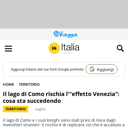
QUESTO
SITO
CONTRIBUISCE
ALL’AUDIENCE
DI
Aggiungi
Aggiungi
InItalia
alle tue fonti Google preferite
HOME
TERRITORIO
Il lago di Como rischia l'"effetto Venezia":
cosa sta succedendo
TERRITORIO
Laglio
Il lago di Como e i suoi borghi sono stati presi di mira dagli
investitori stranieri: il rischio è di replicare ciò che è accaduto a