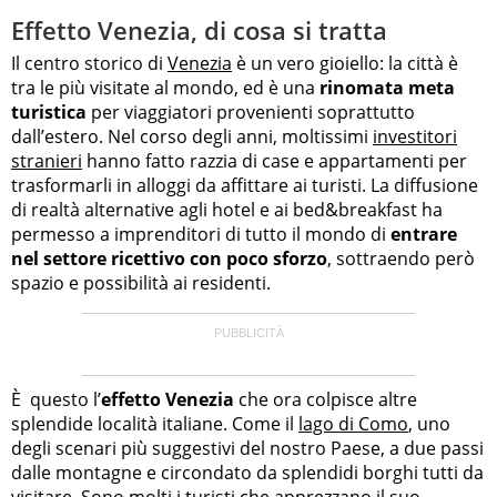
Effetto Venezia, di cosa si tratta
Il centro storico di
Venezia
è un vero gioiello: la città è
tra le più visitate al mondo, ed è una
rinomata meta
turistica
per viaggiatori provenienti soprattutto
dall’estero. Nel corso degli anni, moltissimi
investitori
stranieri
hanno fatto razzia di case e appartamenti per
trasformarli in alloggi da affittare ai turisti. La diffusione
di realtà alternative agli hotel e ai bed&breakfast ha
permesso a imprenditori di tutto il mondo di
entrare
nel settore ricettivo con poco sforzo
, sottraendo però
spazio e possibilità ai residenti.
È questo l’
effetto Venezia
che ora colpisce altre
splendide località italiane. Come il
lago di Como
, uno
degli scenari più suggestivi del nostro Paese, a due passi
dalle montagne e circondato da splendidi borghi tutti da
visitare. Sono molti i turisti che apprezzano il suo