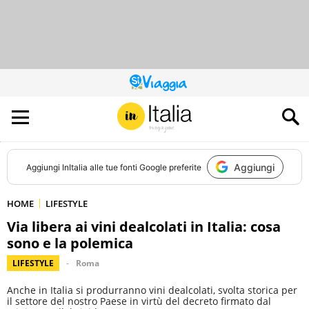
QUESTO
SITO
CONTRIBUISCE
ALL’AUDIENCE
DI
Aggiungi
Aggiungi
InItalia
alle tue fonti Google preferite
HOME
LIFESTYLE
Via libera ai vini dealcolati in Italia: cosa
sono e la polemica
LIFESTYLE
Roma
Anche in Italia si produrranno vini dealcolati, svolta storica per
il settore del nostro Paese in virtù del decreto firmato dal