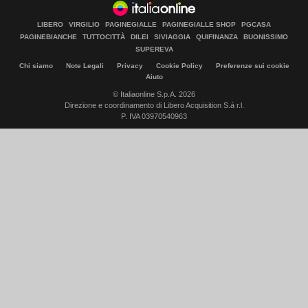
LIBERO
VIRGILIO
PAGINEGIALLE
PAGINEGIALLE SHOP
PGCASA
PAGINEBIANCHE
TUTTOCITTÀ
DILEI
SIVIAGGIA
QUIFINANZA
BUONISSIMO
SUPEREVA
Chi siamo
Note Legali
Privacy
Cookie Policy
Preferenze sui cookie
Aiuto
© Italiaonline S.p.A. 2026
Direzione e coordinamento di Libero Acquisition S.á r.l.
P. IVA 03970540963