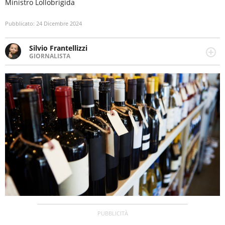
Ministro Lollobrigida
Pubblicato:
24 Dicembre 2024
Silvio Frantellizzi
GIORNALISTA
Giornalista pubblicista. Da oltre dieci anni si occupa di
informazione sul web, scrivendo di sport, attualità,
cronaca, motori, spettacolo e videogame.