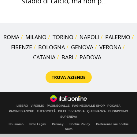
stadio di calcio, ma non per
Roma e Lazio
ROMA
MILANO
TORINO
NAPOLI
PALERMO
FIRENZE
BOLOGNA
GENOVA
VERONA
CATANIA
BARI
PADOVA
TROVA AZIENDE
LIBERO
VIRGILIO
PAGINEGIALLE
PAGINEGIALLE SHOP
PGCASA
PAGINEBIANCHE
TUTTOCITTÀ
DILEI
SIVIAGGIA
QUIFINANZA
BUONISSIMO
SUPEREVA
Chi siamo
Note Legali
Privacy
Cookie Policy
Preferenze sui cookie
Aiuto
© Italiaonline S.p.A. 2026