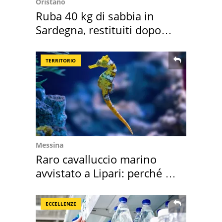
Oristano
Ruba 40 kg di sabbia in
Sardegna, restituiti dopo
50 anni
TERRITORIO
Messina
Raro cavalluccio marino
avvistato a Lipari: perché è
speciale
ECCELLENZE