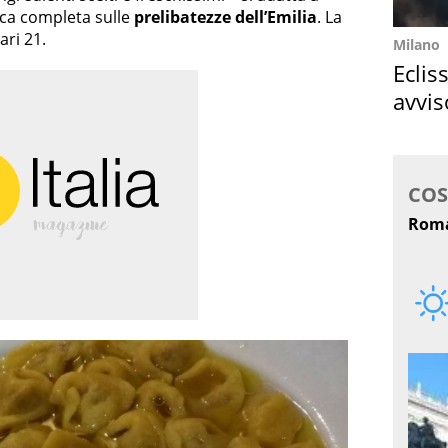
mica completa sulle
prelibatezze dell’Emilia
. La
ari 21.
Milano
Eclis
avvis
come