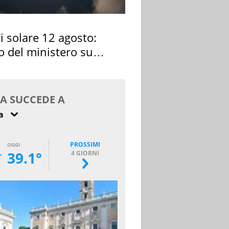
si solare 12 agosto:
o del ministero su
 osservarla