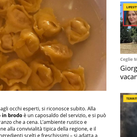
LIFEST
Ceglie 
Giorg
vacan
locat
TERRI
agli occhi esperti, si riconosce subito. Alla
o in brodo
è un caposaldo del servizio, e si può
ranzo che a cena. L’ambiente rustico e
e alla convivialità tipica della regione, e il
gredienti scelti e freschissimi – si adatta a