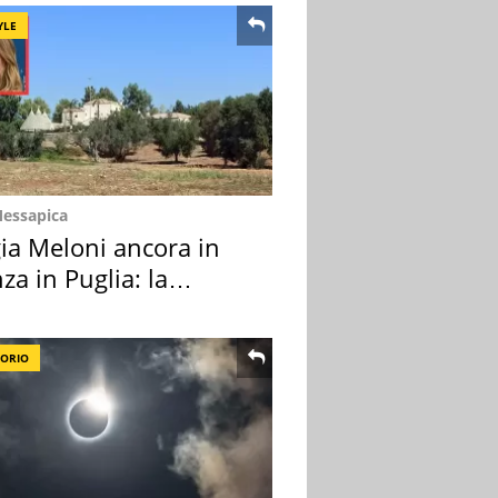
YLE
Messapica
ia Meloni ancora in
za in Puglia: la
ion scelta
TORIO