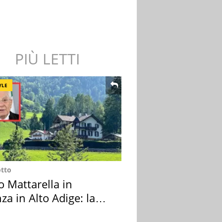
PIÙ LETTI
YLE
otto
o Mattarella in
za in Alto Adige: la
ion scelta