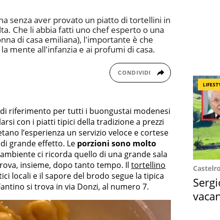
senza aver provato un piatto di tortellini in
lta. Che li abbia fatti uno chef esperto o una
donna di casa emiliana), l'importante è che
 la mente all'infanzia e ai profumi di casa.
CONDIVIDI
LIFEST
di riferimento per tutti i buongustai modenesi
si con i piatti tipici della tradizione a prezzi
ano l’esperienza un servizio veloce e cortese
i grande effetto. Le
porzioni sono molto
e l’ambiente ci ricorda quello di una grande sala
itrova, insieme, dopo tanto tempo. Il
tortellino
Castelr
ci locali e il sapore del brodo segue la tipica
Sergi
Fantino si trova in via Donzi, al numero 7.
vacan
locat