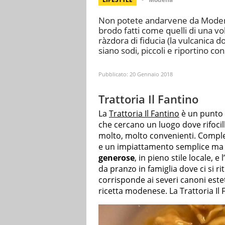
Non potete andarvene da Modena 
brodo fatti come quelli di una vo
ràzdora di fiducia (la vulcanica 
siano sodi, piccoli e riportino con
Pubblicato:
20 Gennaio 2018
Trattoria Il Fantino
La
Trattoria Il Fantino
è un punto 
che cercano un luogo dove rifocillar
molto, molto convenienti. Complet
e un impiattamento semplice ma d
generose
, in pieno stile locale, 
da pranzo in famiglia dove ci si r
corrisponde ai severi canoni esteti
ricetta modenese. La Trattoria Il 