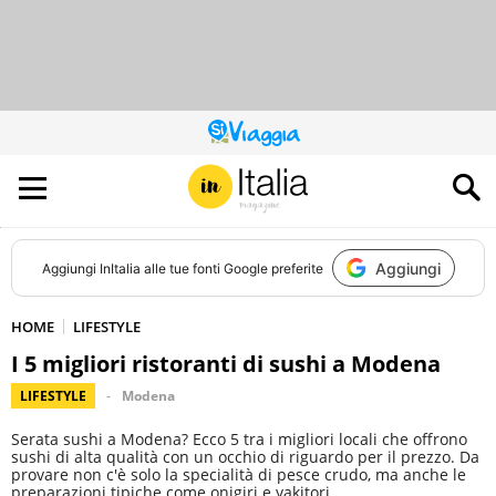
QUESTO
SITO
CONTRIBUISCE
ALL’AUDIENCE
DI
Aggiungi
Aggiungi
InItalia
alle tue fonti Google preferite
HOME
LIFESTYLE
I 5 migliori ristoranti di sushi a Modena
LIFESTYLE
Modena
Serata sushi a Modena? Ecco 5 tra i migliori locali che offrono
sushi di alta qualità con un occhio di riguardo per il prezzo. Da
provare non c'è solo la specialità di pesce crudo, ma anche le
preparazioni tipiche come onigiri e yakitori.