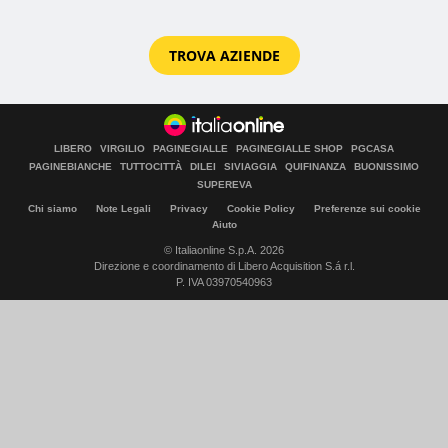
TROVA AZIENDE
LIBERO
VIRGILIO
PAGINEGIALLE
PAGINEGIALLE SHOP
PGCASA
PAGINEBIANCHE
TUTTOCITTÀ
DILEI
SIVIAGGIA
QUIFINANZA
BUONISSIMO
SUPEREVA
Chi siamo
Note Legali
Privacy
Cookie Policy
Preferenze sui cookie
Aiuto
© Italiaonline S.p.A. 2026
Direzione e coordinamento di Libero Acquisition S.á r.l.
P. IVA 03970540963