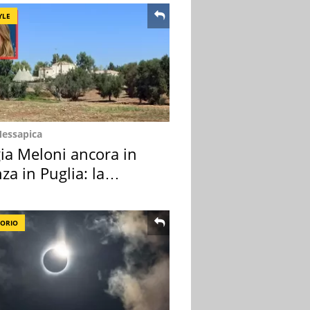
YLE
Messapica
ia Meloni ancora in
za in Puglia: la
ion scelta
TORIO