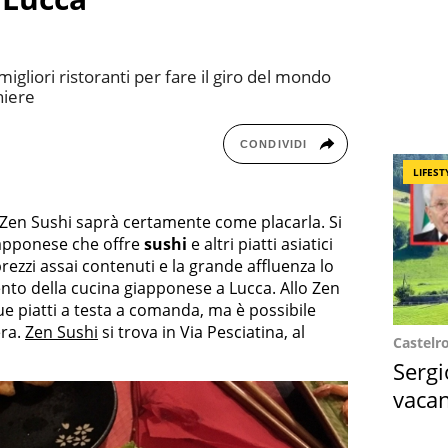
migliori ristoranti per fare il giro del mondo
niere
CONDIVIDI
LIFEST
lo Zen Sushi saprà certamente come placarla. Si
giapponese che offre
sushi
e altri piatti asiatici
 prezzi assai contenuti e la grande affluenza lo
nto della cucina giapponese a Lucca. Allo Zen
ue piatti a testa a comanda, ma è possibile
era.
Zen Sushi
si trova in Via Pesciatina, al
Castelr
Sergi
vacan
locat