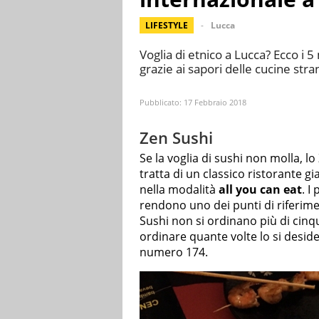
LIFESTYLE
Lucca
Voglia di etnico a Lucca? Ecco i 5 
grazie ai sapori delle cucine stra
Pubblicato:
17 Febbraio 2018
Zen Sushi
Se la voglia di sushi non molla, 
tratta di un classico ristorante 
nella modalità
all you can eat
. I
rendono uno dei punti di riferime
Sushi non si ordinano più di cinq
ordinare quante volte lo si desid
numero 174.