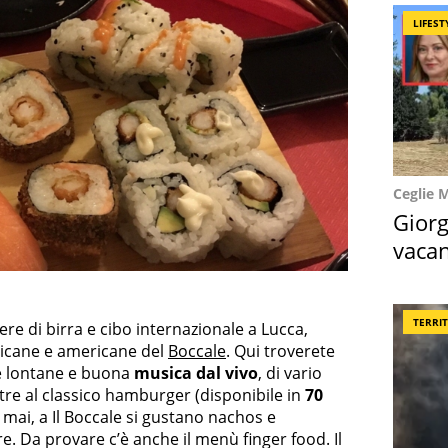
LIFEST
Ceglie 
Giorg
vacan
locat
TERRI
re di birra e cibo internazionale a Lucca,
sicane e americane del
Boccale
. Qui troverete
e lontane e buona
musica dal vivo
, di vario
re al classico hamburger (disponibile in
70
mai, a Il Boccale si gustano nachos e
e. Da provare c’è anche il menù finger food. Il