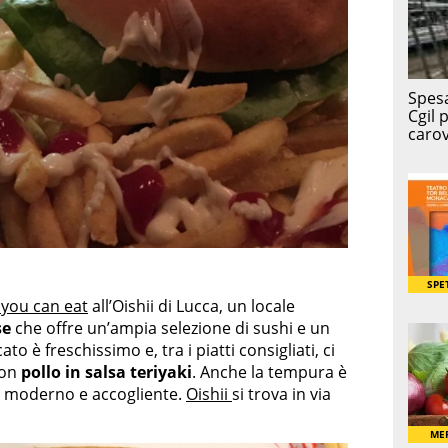
l you can eat
all’Oishii di Lucca, un locale
se
che offre un’ampia selezione di sushi e un
to è freschissimo e, tra i piatti consigliati, ci
con
pollo in salsa teriyaki
. Anche la tempura è
è moderno e accogliente.
Oishii
si trova in via