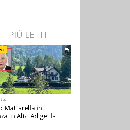
PIÙ LETTI
YLE
otto
o Mattarella in
za in Alto Adige: la
ion scelta