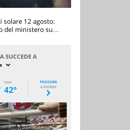
si solare 12 agosto:
o del ministero su
 osservarla