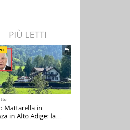
PIÙ LETTI
YLE
otto
o Mattarella in
za in Alto Adige: la
ion scelta