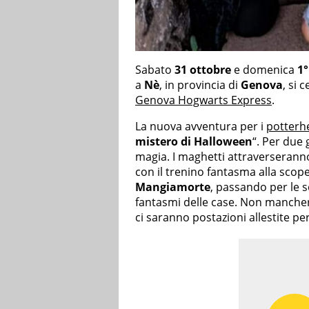
Sabato
31 ottobre
e domenica
1
a
Nè
, in provincia di
Genova
, si 
Genova Hogwarts Express
.
La nuova avventura per i
potterh
mistero di Halloween
“. Per due 
magia. I maghetti attraverseranno 
con il trenino fantasma alla scope
Mangiamorte
, passando per le 
fantasmi delle case. Non mancher
ci saranno postazioni allestite per