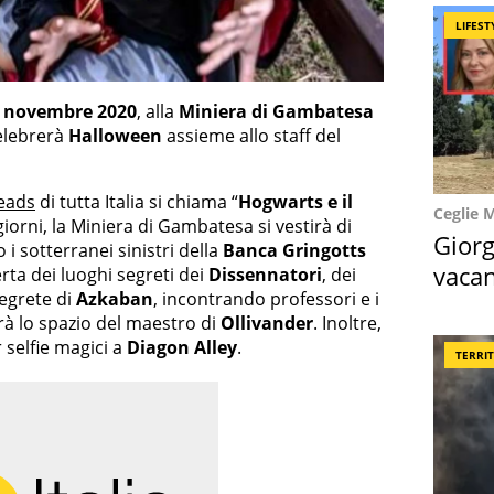
LIFEST
° novembre 2020
, alla
Miniera di Gambatesa
celebrerà
Halloween
assieme allo staff del
eads
di tutta Italia si chiama “
Hogwarts e il
Ceglie 
giorni, la Miniera di Gambatesa si vestirà di
Giorg
i sotterranei sinistri della
Banca Gringotts
vacan
rta dei luoghi segreti dei
Dissennatori
, dei
segrete di
Azkaban
, incontrando professori e i
locat
à lo spazio del maestro di
Ollivander
. Inoltre,
 selfie magici a
Diagon Alley
.
TERRI