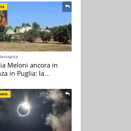
YLE
Messapica
ia Meloni ancora in
za in Puglia: la
ion scelta
TORIO