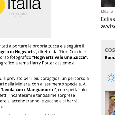
Milano
Eclis
avvis
come
itati a portare la propria zucca e a seguire il
agico di Hogwarts
“, diretto da “Fiori Coccio e
orso fotografico “
Hogwarts vale una Zucca
“.
otografico a tema Harry Potter assieme a
19, è previsto per i più coraggiosi un percorso a
uri della Miniera, con allestimento speciale. A
 Tavola con i Mangiamorte
“, con spettacolo,
erzetti, incantesimi e tantissime sorprese
re si accenderanno le zucche e si berrà il
a.