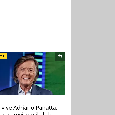
TYLE
 vive Adriano Panatta:
sa a Treviso e il club