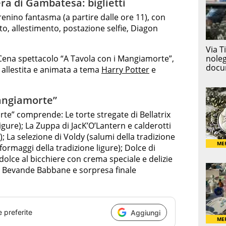
ra di Gambatesa: biglietti
trenino fantasma (a partire dalle ore 11), con
to, allestimento, postazione selfie, Diagon
a Cena spettacolo “A Tavola con i Mangiamorte”,
a allestita e animata a tema
Harry Potter
e
Mangiamorte”
te” comprende: Le torte stregate di Bellatrix
ligure); La Zuppa di JacK’O’Lantern e calderotti
i); La selezione di Voldy (salumi della tradizione
(formaggi della tradizione ligure); Dolce di
lce al bicchiere con crema speciale e delizie
); Bevande Babbane e sorpresa finale
e preferite
Aggiungi