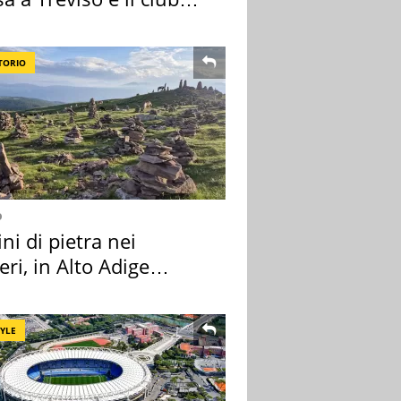
tivo
TORIO
o
i di pietra nei
eri, in Alto Adige
a l'allarme
TYLE