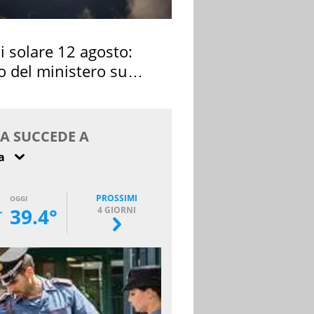
si solare 12 agosto:
o del ministero su
 osservarla