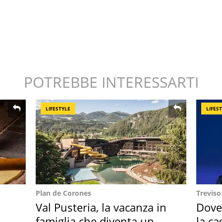
POTREBBE INTERESSARTI
LIFESTYLE
LIFES
Plan de Corones
Treviso
Val Pusteria, la vacanza in
Dove
famiglia che diventa un
la ca