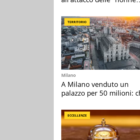
della pasta" a Roma
TERRITORIO
Milano
A Milano venduto un
palazzo per 50 milioni: c
l'ha comprato
ECCELLENZE