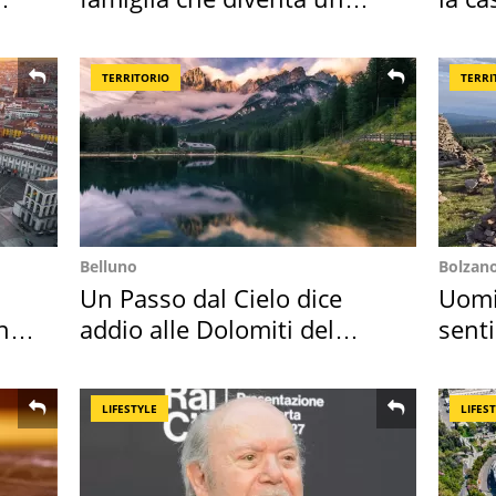
ricordo indimenticabile
spor
TERRITORIO
TERRI
Belluno
Bolzan
Un Passo dal Cielo dice
Uomin
hi
addio alle Dolomiti del
senti
Cadore
scatt
LIFESTYLE
LIFES