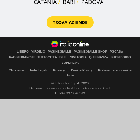
CATANIA
BARI
PADOVA
TROVA AZIENDE
LIBERO
VIRGILIO
PAGINEGIALLE
PAGINEGIALLE SHOP
PGCASA
PAGINEBIANCHE
TUTTOCITTÀ
DILEI
SIVIAGGIA
QUIFINANZA
BUONISSIMO
SUPEREVA
Chi siamo
Note Legali
Privacy
Cookie Policy
Preferenze sui cookie
Aiuto
© Italiaonline S.p.A. 2026
Direzione e coordinamento di Libero Acquisition S.á r.l.
P. IVA 03970540963