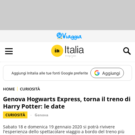
QUESTO
SITO
CONTRIBUISCE
ALL’AUDIENCE
DI
Aggiungi
Aggiungi
InItalia
alle tue fonti Google preferite
HOME
CURIOSITÀ
Genova Hogwarts Express, torna il treno di
Harry Potter: le date
CURIOSITÀ
Genova
Sabato 18 e domenica 19 gennaio 2020 si potrà rivivere
l'esperienza dello spettacolare viaggio a bordo del treno più