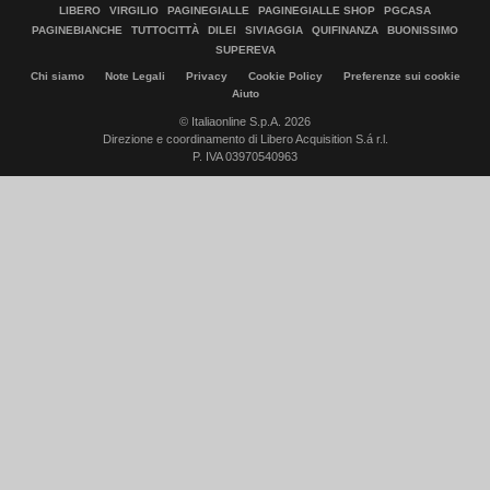
LIBERO
VIRGILIO
PAGINEGIALLE
PAGINEGIALLE SHOP
PGCASA
PAGINEBIANCHE
TUTTOCITTÀ
DILEI
SIVIAGGIA
QUIFINANZA
BUONISSIMO
SUPEREVA
Chi siamo
Note Legali
Privacy
Cookie Policy
Preferenze sui cookie
Aiuto
© Italiaonline S.p.A. 2026
Direzione e coordinamento di Libero Acquisition S.á r.l.
P. IVA 03970540963