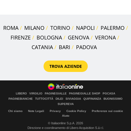
suoi cimeli
ROMA
MILANO
TORINO
NAPOLI
PALERMO
FIRENZE
BOLOGNA
GENOVA
VERONA
CATANIA
BARI
PADOVA
TROVA AZIENDE
LIBERO
VIRGILIO
PAGINEGIALLE
PAGINEGIALLE SHOP
PGCASA
PAGINEBIANCHE
TUTTOCITTÀ
DILEI
SIVIAGGIA
QUIFINANZA
BUONISSIMO
SUPEREVA
Chi siamo
Note Legali
Privacy
Cookie Policy
Preferenze sui cookie
Aiuto
© Italiaonline S.p.A. 2026
Direzione e coordinamento di Libero Acquisition S.á r.l.