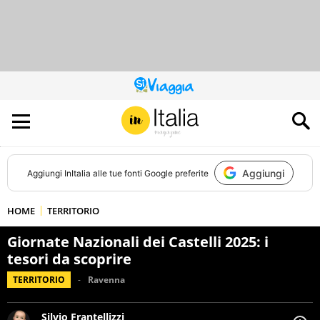
QUESTO
SITO
CONTRIBUISCE
ALL’AUDIENCE
DI
Aggiungi
Aggiungi
InItalia
alle tue fonti Google preferite
HOME
TERRITORIO
Giornate Nazionali dei Castelli 2025: i
tesori da scoprire
TERRITORIO
Ravenna
Silvio Frantellizzi