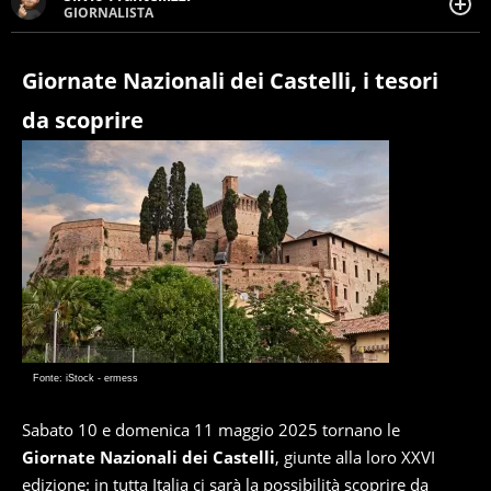
GIORNALISTA
Giornalista pubblicista. Da oltre dieci anni si occupa di
informazione sul web, scrivendo di sport, attualità,
cronaca, motori, spettacolo e videogame.
Giornate Nazionali dei Castelli, i tesori
da scoprire
Fonte: iStock - ermess
Sabato 10 e domenica 11 maggio 2025 tornano le
Giornate Nazionali dei Castelli
, giunte alla loro XXVI
edizione: in tutta Italia ci sarà la possibilità scoprire da