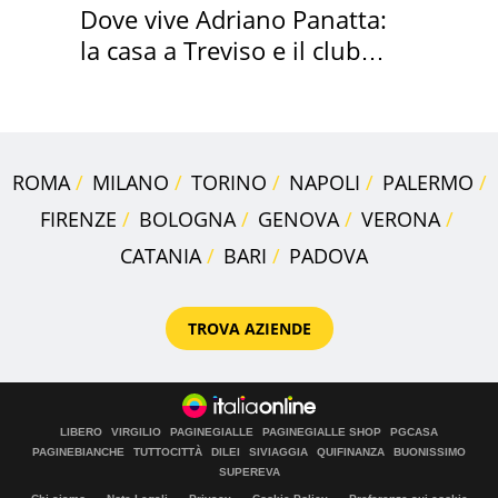
Dove vive Adriano Panatta:
la casa a Treviso e il club
sportivo
ROMA
MILANO
TORINO
NAPOLI
PALERMO
FIRENZE
BOLOGNA
GENOVA
VERONA
CATANIA
BARI
PADOVA
TROVA AZIENDE
LIBERO
VIRGILIO
PAGINEGIALLE
PAGINEGIALLE SHOP
PGCASA
PAGINEBIANCHE
TUTTOCITTÀ
DILEI
SIVIAGGIA
QUIFINANZA
BUONISSIMO
SUPEREVA