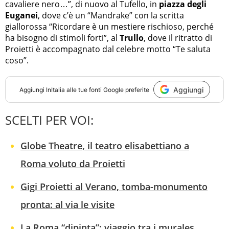
cavaliere nero…”, di nuovo al Tufello, in
piazza degli
Euganei
, dove c’è un “Mandrake” con la scritta
giallorossa “Ricordare è un mestiere rischioso, perché
ha bisogno di stimoli forti”, al
Trullo
, dove il ritratto di
Proietti è accompagnato dal celebre motto “Te saluta
coso”.
Aggiungi
Aggiungi
InItalia
alle tue fonti Google preferite
SCELTI PER VOI:
Globe Theatre, il teatro elisabettiano a
Roma voluto da Proietti
Gigi Proietti al Verano, tomba-monumento
pronta: al via le visite
La Roma “dipinta”: viaggio tra i murales