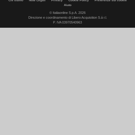
Chi siamo
Note Legali
Privacy
Cookie Policy
Preferenze sui cookie
Aiuto
© Italiaonline S.p.A. 2026
Direzione e coordinamento di Libero Acquisition S.á r.l.
P. IVA 03970540963