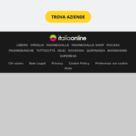
TROVA AZIENDE
LIBERO
VIRGILIO
PAGINEGIALLE
PAGINEGIALLE SHOP
PGCASA
PAGINEBIANCHE
TUTTOCITTÀ
DILEI
SIVIAGGIA
QUIFINANZA
BUONISSIMO
SUPEREVA
Chi siamo
Note Legali
Privacy
Cookie Policy
Preferenze sui cookie
Aiuto
© Italiaonline S.p.A. 2026
Direzione e coordinamento di Libero Acquisition S.á r.l.
P. IVA 03970540963