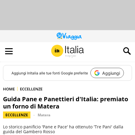
QUESTO
SITO
CONTRIBUISCE
ALL’AUDIENCE
DI
Aggiungi
Aggiungi
InItalia
alle tue fonti Google preferite
HOME
ECCELLENZE
Guida Pane e Panettieri d'Italia: premiato
un forno di Matera
ECCELLENZE
Matera
Lo storico panificio 'Pane e Pace' ha ottenuto 'Tre Pani' dalla
guida del Gambero Rosso