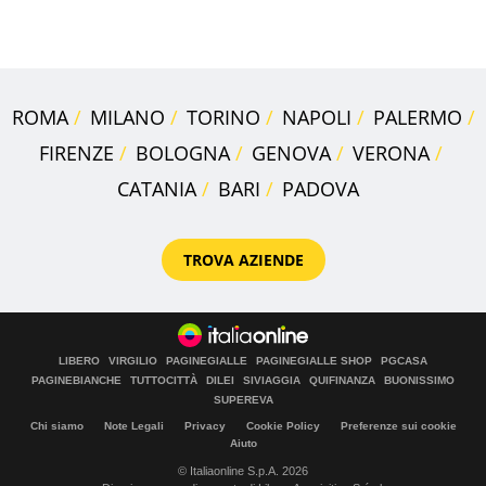
sportivo
ROMA
MILANO
TORINO
NAPOLI
PALERMO
FIRENZE
BOLOGNA
GENOVA
VERONA
CATANIA
BARI
PADOVA
TROVA AZIENDE
LIBERO
VIRGILIO
PAGINEGIALLE
PAGINEGIALLE SHOP
PGCASA
PAGINEBIANCHE
TUTTOCITTÀ
DILEI
SIVIAGGIA
QUIFINANZA
BUONISSIMO
SUPEREVA
Chi siamo
Note Legali
Privacy
Cookie Policy
Preferenze sui cookie
Aiuto
© Italiaonline S.p.A. 2026