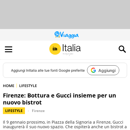
QUESTO
SITO
CONTRIBUISCE
ALL’AUDIENCE
DI
Aggiungi
Aggiungi
InItalia
alle tue fonti Google preferite
HOME
LIFESTYLE
Firenze: Bottura e Gucci insieme per un
nuovo bistrot
LIFESTYLE
Firenze
Il 9 gennaio prossimo, in Piazza della Signoria a Firenze, Gucci
inaugurerà il suo nuovo spazio. Che ospiterà anche un bistrot a