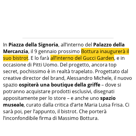
In
Piazza della Signoria
, all’interno del
Palazzo della
Mercanzia
, il 9 gennaio prossimo
Bottura inaugurerà il
suo bistrot
. E lo farà
all’interno del Gucci Garden
, e in
occasione di Pitti Uomo. Del progetto, ancora top
secret, pochissimo è in realtà trapelato. Progettato dal
creative director del brand, Alessandro Michele, il nuovo
spazio
ospiterà una boutique della griffe
– dove si
potranno acquistare prodotti esclusivi, disegnati
appositamente per lo store – e anche uno
spazio
museale
, curato dalla critica d’arte Maria Luisa Frisa. Ci
sarà poi, per l’appunto, il bistrot. Che porterà
l’inconfondibile firma di Massimo Bottura.