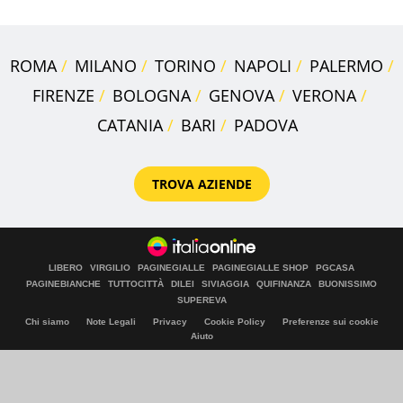
ROMA
MILANO
TORINO
NAPOLI
PALERMO
FIRENZE
BOLOGNA
GENOVA
VERONA
CATANIA
BARI
PADOVA
TROVA AZIENDE
LIBERO
VIRGILIO
PAGINEGIALLE
PAGINEGIALLE SHOP
PGCASA
PAGINEBIANCHE
TUTTOCITTÀ
DILEI
SIVIAGGIA
QUIFINANZA
BUONISSIMO
SUPEREVA
Chi siamo
Note Legali
Privacy
Cookie Policy
Preferenze sui cookie
Aiuto
© Italiaonline S.p.A. 2026
Direzione e coordinamento di Libero Acquisition S.á r.l.
P. IVA 03970540963