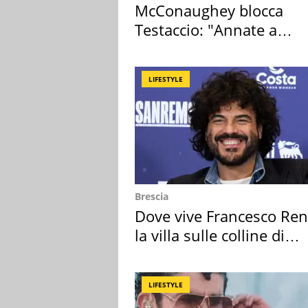
McConaughey blocca
Testaccio: "Annate a
Positano a rompe er c..."
LIFESTYLE
Brescia
Dove vive Francesco Ren
la villa sulle colline di
Brescia
LIFESTYLE