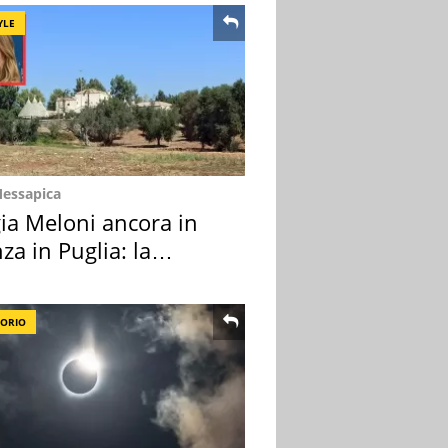
YLE
Messapica
ia Meloni ancora in
za in Puglia: la
ion scelta
TORIO