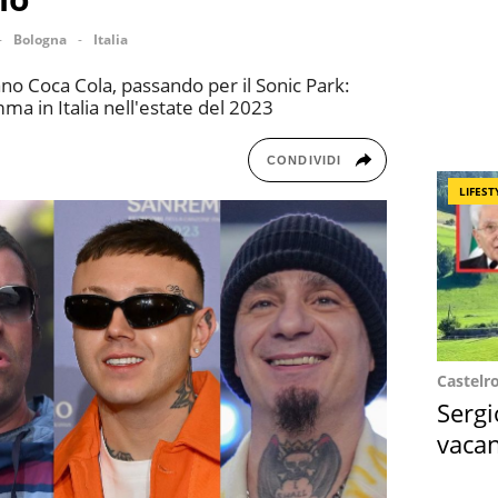
Bologna
Italia
ano Coca Cola, passando per il Sonic Park:
amma in Italia nell'estate del 2023
CONDIVIDI
LIFEST
Castelr
Sergi
vacan
locat