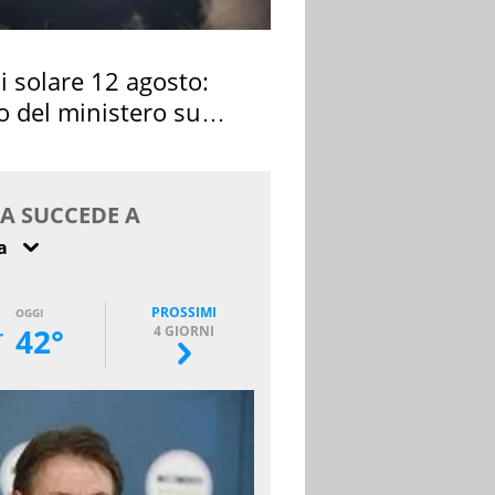
si solare 12 agosto:
o del ministero su
 osservarla