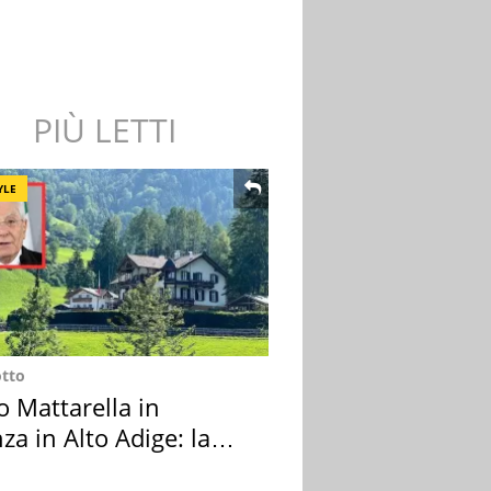
PIÙ LETTI
YLE
otto
o Mattarella in
za in Alto Adige: la
ion scelta