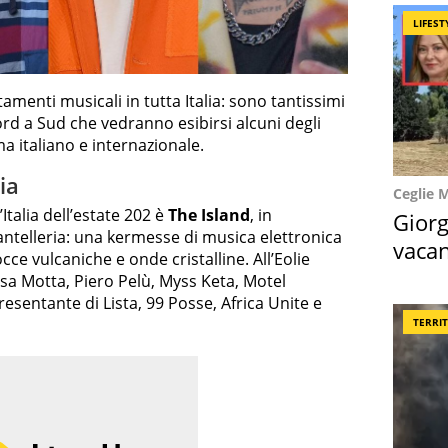
LIFEST
amenti musicali in tutta Italia: sono tantissimi
ord a Sud che vedranno esibirsi alcuni degli
a italiano e internazionale.
lia
Ceglie 
Italia dell’estate 202 è
The Island
, in
Giorg
ntelleria: una kermesse di musica elettronica
vacan
occe vulcaniche e onde cristalline. All’Eolie
locat
lisa Motta, Piero Pelù, Myss Keta, Motel
sentante di Lista, 99 Posse, Africa Unite e
TERRI