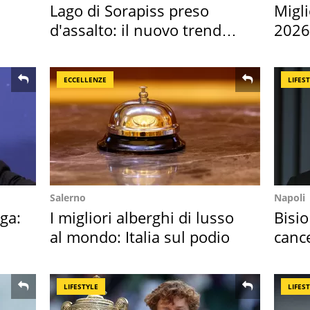
Lago di Sorapiss preso
Migli
d'assalto: il nuovo trend
2026,
2026 e l'appello
Euro
ECCELLENZE
LIFES
Salerno
Napoli
ga:
I migliori alberghi di lusso
Bisio
al mondo: Italia sul podio
cance
Sud"
LIFESTYLE
LIFES