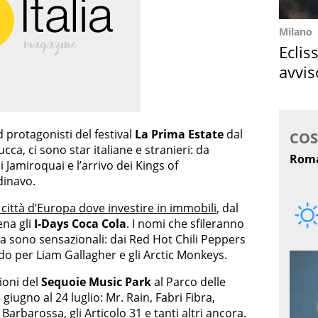
Milano
Eclis
avvis
come
d protagonisti del festival
La Prima Estate
dal
cca, ci sono star italiane e stranieri: da
 Jamiroquai e l’arrivo dei Kings of
dinavo.
 città d’Europa dove investire in immobili
, dal
ena gli
I-Days Coca Cola
. I nomi che sfileranno
a sono sensazionali: dai Red Hot Chili Peppers
o per Liam Gallagher e gli Arctic Monkeys.
ioni del
Sequoie Music Park
al Parco delle
iugno al 24 luglio: Mr. Rain, Fabri Fibra,
arbarossa, gli Articolo 31 e tanti altri ancora.