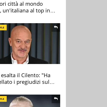
ori città al mondo
 un'italiana al top in
pa
TYLE
 esalta il Cilento: "Ha
llato i pregiudizi sul
TYLE