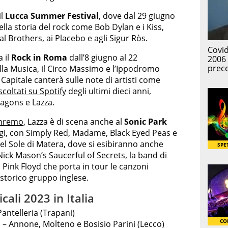
il
Lucca Summer Festival
, dove dal 29 giugno
della storia del rock come Bob Dylan e i Kiss,
al Brothers, ai Placebo e agli Sigur Ròs.
a il
Rock in Roma
dall’8 giugno al 22
lla Musica, il Circo Massimo e l’Ippodromo
 Capitale canterà sulle note di artisti come
scoltati su Spotify
degli ultimi dieci anni,
agons e Lazza.
anremo
, Lazza è di scena anche al
Sonic Park
igi, con Simply Red, Madame, Black Eyed Peas e
a del Sole di Matera, dove si esibiranno anche
Nick Mason’s Saucerful of Secrets, la band di
 Pink Floyd che porta in tour le canzoni
 storico gruppo inglese.
cali 2023 in Italia
Pantelleria (Trapani)
o – Annone, Molteno e Bosisio Parini (Lecco)