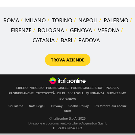
ROMA
MILANO
TORINO
NAPOLI
PALERMO
FIRENZE
BOLOGNA
GENOVA
VERONA
CATANIA
BARI
PADOVA
TROVA AZIENDE
LIBERO
VIRGILIO
PAGINEGIALLE
PAGINEGIALLE SHOP
PGCASA
PAGINEBIANCHE
TUTTOCITTÀ
DILEI
SIVIAGGIA
QUIFINANZA
BUONISSIMO
SUPEREVA
Chi siamo
Note Legali
Privacy
Cookie Policy
Preferenze sui cookie
Aiuto
© Italiaonline S.p.A. 2026
Direzione e coordinamento di Libero Acquisition S.á r.l.
P. IVA 03970540963