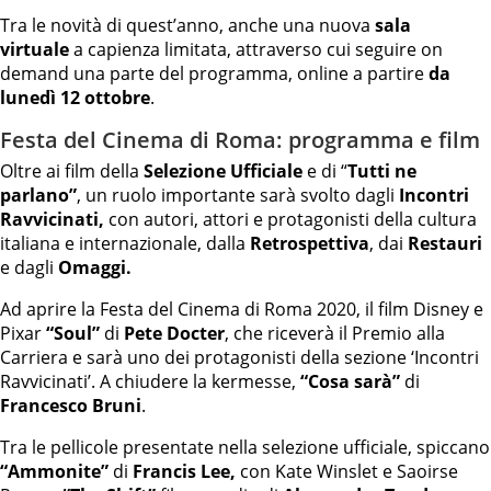
Tra le novità di quest’anno, anche una nuova
sala
virtuale
a capienza limitata, attraverso cui seguire on
demand una parte del programma, online a partire
da
lunedì 12 ottobre
.
Festa del Cinema di Roma: programma e film
Oltre ai film della
Selezione Ufficiale
e di “
Tutti ne
parlano”
, un ruolo importante sarà svolto dagli
Incontri
Ravvicinati,
con autori, attori e protagonisti della cultura
italiana e internazionale, dalla
Retrospettiva
, dai
Restauri
e dagli
Omaggi.
Ad aprire la Festa del Cinema di Roma 2020, il film Disney e
Pixar
“Soul”
di
Pete Docter
, che riceverà il Premio alla
Carriera e sarà uno dei protagonisti della sezione ‘Incontri
Ravvicinati’. A chiudere la kermesse,
“Cosa sarà”
di
Francesco Bruni
.
Tra le pellicole presentate nella selezione ufficiale, spiccano
“Ammonite”
di
Francis Lee,
con Kate Winslet e Saoirse