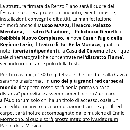
La struttura firmata da Renzo Piano sarà il cuore del
festival e ospiterà proiezioni, incontri, eventi, mostre,
installazioni, convegni e dibattiti. La manifestazione
animerà anche il
Museo MAXXI, il Macro, Palazzo
Merulana,
il
Teatro Palladium,
il
Policlinico Gemelli,
il
Rebibbia Nuovo Complesso,
le nove
Case rifugio della
Regione Lazio,
il
Teatro di Tor Bella Monaca,
quattro
note
librerie indipendenti
, la
Casa del Cinema
e le cinque
sale cinematografiche concentrate nel
‘distretto Fiume’
,
secondo importante polo della Festa.
Per l’occasione, i 1300 mq del viale che conduce alla Cavea
saranno trasformati in
uno dei più grandi red carpet al
mondo
. Il tappeto rosso sarà per la prima volta “a
distanza” per evitare assembramenti e potrà entrare
all’Auditorum solo chi ha un titolo di accesso, ossia un
accredito, un invito o la prenotazione tramite app. Il red
carpet sarà inoltre accompagnato dalle musiche di
Ennio
Morricone, al quale sarà presto intitolato l’Auditorium
Parco della Musica
.