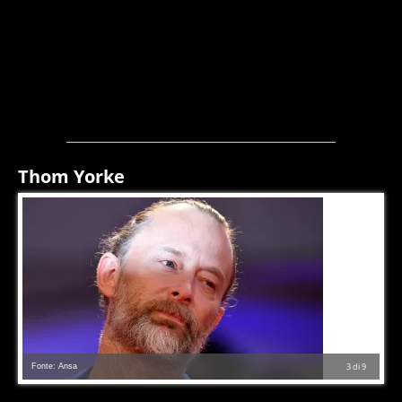
Thom Yorke
Fonte: Ansa
3
di
9