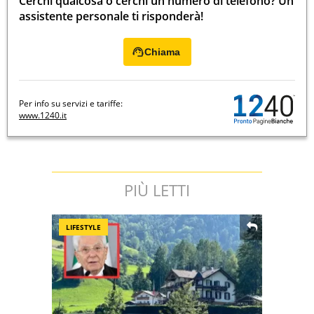
Cerchi qualcosa o cerchi un numero di telefono? Un
assistente personale ti risponderà!
Chiama
Per info su servizi e tariffe:
www.1240.it
PIÙ LETTI
LIFESTYLE