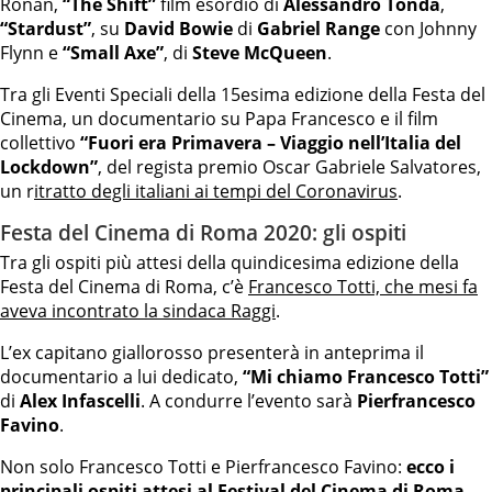
Ronan,
“The Shift”
film esordio di
Alessandro Tonda
,
“Stardust”
, su
David Bowie
di
Gabriel Range
con Johnny
Flynn e
“Small Axe”
, di
Steve McQueen
.
Tra gli Eventi Speciali della 15esima edizione della Festa del
Cinema, un documentario su Papa Francesco e il film
collettivo
“Fuori era Primavera – Viaggio nell’Italia del
Lockdown”
, del regista premio Oscar Gabriele Salvatores,
un r
itratto degli italiani ai tempi del Coronavirus
.
Festa del Cinema di Roma 2020: gli ospiti
Tra gli ospiti più attesi della quindicesima edizione della
Festa del Cinema di Roma, c’è
Francesco Totti, che mesi fa
aveva incontrato la sindaca Raggi
.
L’ex capitano giallorosso presenterà in anteprima il
documentario a lui dedicato,
“Mi chiamo Francesco Totti”
di
Alex Infascelli
. A condurre l’evento sarà
Pierfrancesco
Favino
.
Non solo Francesco Totti e Pierfrancesco Favino:
ecco i
principali ospiti attesi al Festival del Cinema di Roma