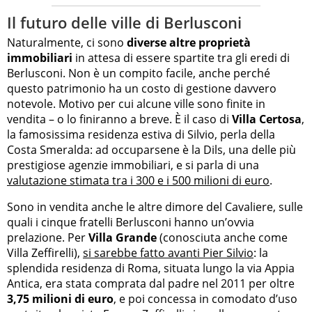
Il futuro delle ville di Berlusconi
Naturalmente, ci sono
diverse altre proprietà
immobiliari
in attesa di essere spartite tra gli eredi di
Berlusconi. Non è un compito facile, anche perché
questo patrimonio ha un costo di gestione davvero
notevole. Motivo per cui alcune ville sono finite in
vendita – o lo finiranno a breve. È il caso di
Villa Certosa
,
la famosissima residenza estiva di Silvio, perla della
Costa Smeralda: ad occuparsene è la Dils, una delle più
prestigiose agenzie immobiliari, e si parla di una
valutazione stimata tra i 300 e i 500 milioni di euro
.
Sono in vendita anche le altre dimore del Cavaliere, sulle
quali i cinque fratelli Berlusconi hanno un’ovvia
prelazione. Per
Villa Grande
(conosciuta anche come
Villa Zeffirelli),
si sarebbe fatto avanti Pier Silvio
: la
splendida residenza di Roma, situata lungo la via Appia
Antica, era stata comprata dal padre nel 2011 per oltre
3,75 milioni di euro
, e poi concessa in comodato d’uso