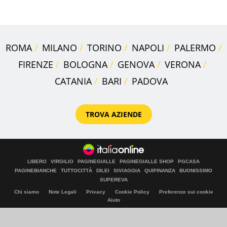
"stellata" è un caso
ROMA
MILANO
TORINO
NAPOLI
PALERMO
FIRENZE
BOLOGNA
GENOVA
VERONA
CATANIA
BARI
PADOVA
TROVA AZIENDE
LIBERO
VIRGILIO
PAGINEGIALLE
PAGINEGIALLE SHOP
PGCASA
PAGINEBIANCHE
TUTTOCITTÀ
DILEI
SIVIAGGIA
QUIFINANZA
BUONISSIMO
SUPEREVA
Chi siamo
Note Legali
Privacy
Cookie Policy
Preferenze sui cookie
Aiuto
© Italiaonline S.p.A. 2026
Direzione e coordinamento di Libero Acquisition S.á r.l.