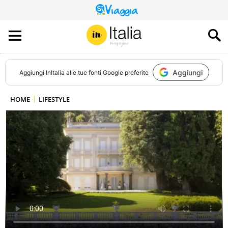
QUESTO
SITO
CONTRIBUISCE
ALL’AUDIENCE
DI
Aggiungi
Aggiungi
InItalia
alle tue fonti Google preferite
HOME
LIFESTYLE