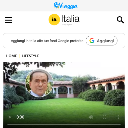
QUESTO
SITO
CONTRIBUISCE
ALL’AUDIENCE
DI
Aggiungi
Aggiungi
InItalia
alle tue fonti Google preferite
HOME
LIFESTYLE