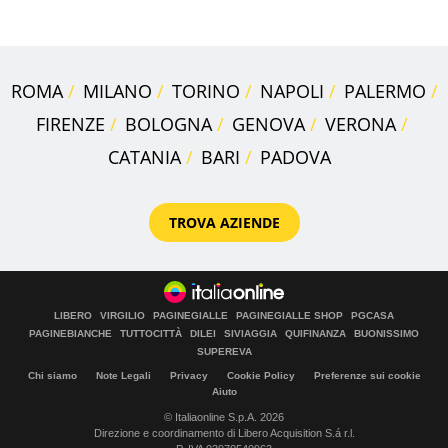
appartamento
ROMA
MILANO
TORINO
NAPOLI
PALERMO
FIRENZE
BOLOGNA
GENOVA
VERONA
CATANIA
BARI
PADOVA
TROVA AZIENDE
LIBERO
VIRGILIO
PAGINEGIALLE
PAGINEGIALLE SHOP
PGCASA
PAGINEBIANCHE
TUTTOCITTÀ
DILEI
SIVIAGGIA
QUIFINANZA
BUONISSIMO
SUPEREVA
Chi siamo
Note Legali
Privacy
Cookie Policy
Preferenze sui cookie
Aiuto
© Italiaonline S.p.A. 2026
Direzione e coordinamento di Libero Acquisition S.á r.l.