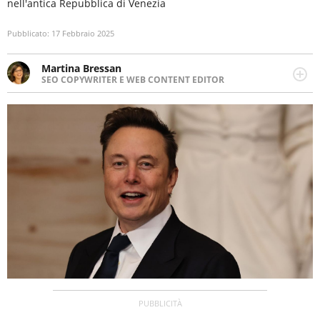
nell'antica Repubblica di Venezia
Pubblicato:
17 Febbraio 2025
Martina Bressan
SEO COPYWRITER E WEB CONTENT EDITOR
Appassionata di viaggi, di trail running e di yoga, ama
scoprire nuovi posti e nuove culture. Curiosa,
determinata e intraprendente adora leggere ma
soprattutto scrivere.