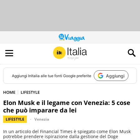
QUESTO
SITO
CONTRIBUISCE
ALL’AUDIENCE
DI
Aggiungi
Aggiungi
InItalia
alle tue fonti Google preferite
HOME
LIFESTYLE
Elon Musk e il legame con Venezia: 5 cose
che può imparare da lei
LIFESTYLE
Venezia
In un articolo del Financial Times è spiegato come Elon Musk
potrebbe prendere ispirazione dalla gestione del Doge