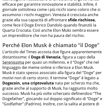
efficace per garantire innovazione e stabilità. Infine, il
giornale sottolinea come i più ricchi siano coloro che si
assumono i rischi maggiori. Venezia è cresciuta anche
grazie alla sua capacità di affrontare
sfide rischiose,
come fece il Doge Enrico Dandolo quando finanziò la
Quarta Crociata. Così anche Elon Muks sembra essere
un imprenditore che non ha paura del rischio.
Perché Elon Musk è chiamato “il Doge”
L’articolo del Times accosta due figure apparentemente
distantissime: il
Doge di Venezia
, figura a capo della
Serenissima
per quasi un millennio, e il “Doge” che nel
linguaggio dei meme online si riferisce a Elon Musk.
Musk è stato spesso associato alla figura del “Doge” per
motivi non di certo storici. Il termine “Doge” è legato a
Dogecoin, una criptovaluta
nata per scherzo ma che,
grazie anche al supporto di Musk, ha raggiunto molto
successo. Musk ha più volte scherzato definendosi “The
Dogefather”, giocando sul doppio significato di “Doge” e
“Godfather” (Padrino). Inoltre, con la salita al potere di