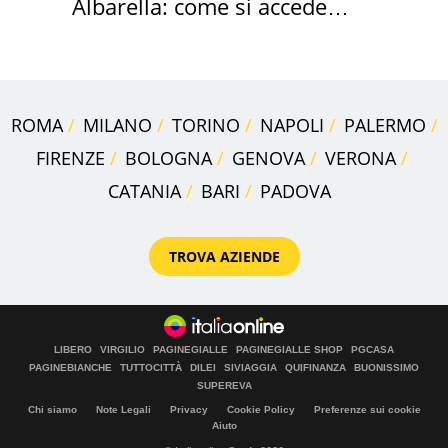
Albarella: come si accede
all'isola privata
ROMA
MILANO
TORINO
NAPOLI
PALERMO
FIRENZE
BOLOGNA
GENOVA
VERONA
CATANIA
BARI
PADOVA
TROVA AZIENDE
LIBERO
VIRGILIO
PAGINEGIALLE
PAGINEGIALLE SHOP
PGCASA
PAGINEBIANCHE
TUTTOCITTÀ
DILEI
SIVIAGGIA
QUIFINANZA
BUONISSIMO
SUPEREVA
Chi siamo
Note Legali
Privacy
Cookie Policy
Preferenze sui cookie
Aiuto