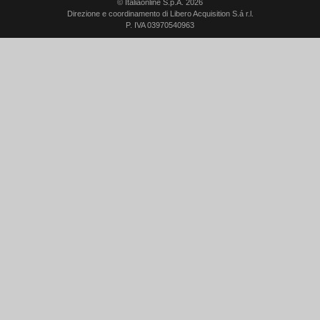
© Italiaonline S.p.A. 2026
Direzione e coordinamento di Libero Acquisition S.á r.l.
P. IVA 03970540963