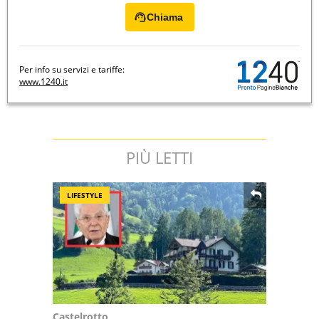
Chiama
Per info su servizi e tariffe:
www.1240.it
PIÙ LETTI
LIFESTYLE
Castelrotto