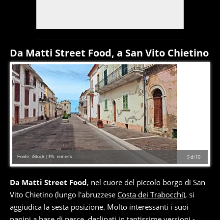
Da Matti Street Food, a San Vito Chietino
Fonte: iStock | Ph. ermess
5
di
10
Da Matti Street Food
, nel cuore del piccolo borgo di San
Vito Chietino (lungo l'abruzzese
Costa dei Trabocchi
), si
aggiudica la sesta posizione. Molto interessanti i suoi
panini a base di pesce, declinati in tantissime versioni -