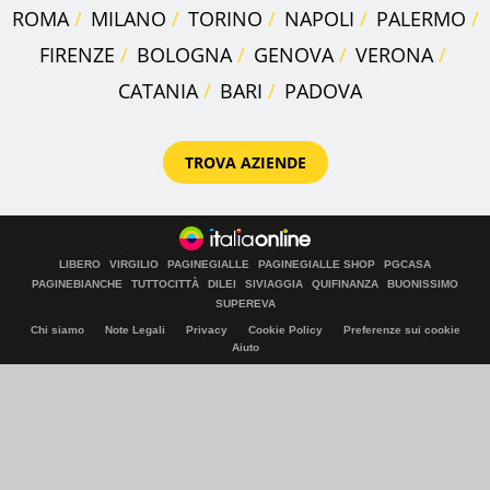
ROMA
MILANO
TORINO
NAPOLI
PALERMO
FIRENZE
BOLOGNA
GENOVA
VERONA
CATANIA
BARI
PADOVA
TROVA AZIENDE
LIBERO
VIRGILIO
PAGINEGIALLE
PAGINEGIALLE SHOP
PGCASA
PAGINEBIANCHE
TUTTOCITTÀ
DILEI
SIVIAGGIA
QUIFINANZA
BUONISSIMO
SUPEREVA
Chi siamo
Note Legali
Privacy
Cookie Policy
Preferenze sui cookie
Aiuto
© Italiaonline S.p.A. 2026
Direzione e coordinamento di Libero Acquisition S.á r.l.
P. IVA 03970540963