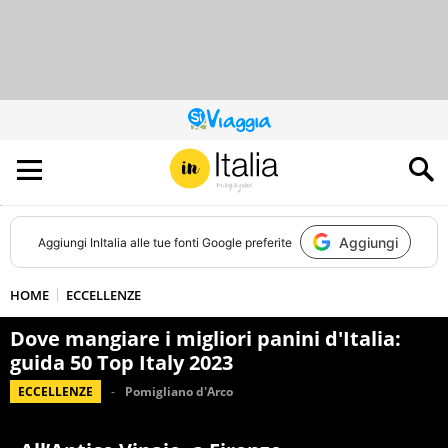
QUESTO
SITO
CONTRIBUISCE
ALL’AUDIENCE
DI
Aggiungi
Aggiungi
InItalia
alle tue fonti Google preferite
HOME
ECCELLENZE
Dove mangiare i migliori panini d'Italia:
guida 50 Top Italy 2023
ECCELLENZE
Pomigliano d'Arco