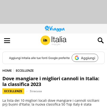
QUESTO
SITO
CONTRIBUISCE
ALL’AUDIENCE
DI
Aggiungi
Aggiungi
InItalia
alle tue fonti Google preferite
HOME
ECCELLENZE
Dove mangiare i migliori cannoli in Italia:
la classifica 2023
ECCELLENZE
Siracusa
La lista dei 10 migliori locali dove mangiare i cannoli siciliani
più buoni d'Italia: la nuova classifica 50 Top Italy è stata