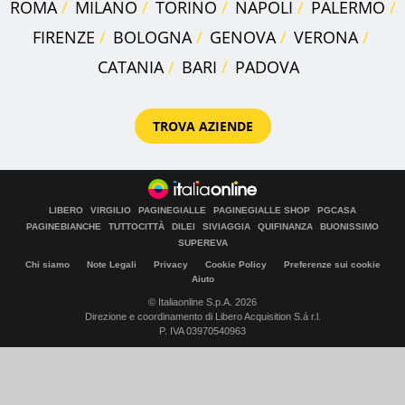
ROMA
MILANO
TORINO
NAPOLI
PALERMO
FIRENZE
BOLOGNA
GENOVA
VERONA
CATANIA
BARI
PADOVA
TROVA AZIENDE
LIBERO
VIRGILIO
PAGINEGIALLE
PAGINEGIALLE SHOP
PGCASA
PAGINEBIANCHE
TUTTOCITTÀ
DILEI
SIVIAGGIA
QUIFINANZA
BUONISSIMO
SUPEREVA
Chi siamo
Note Legali
Privacy
Cookie Policy
Preferenze sui cookie
Aiuto
© Italiaonline S.p.A. 2026
Direzione e coordinamento di Libero Acquisition S.á r.l.
P. IVA 03970540963