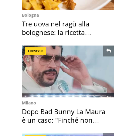
Bologna
Tre uova nel ragù alla
bolognese: la ricetta
"stellata" è un caso
LIFESTYLE
Milano
Dopo Bad Bunny La Maura
è un caso: "Finché non
scappa il morto"