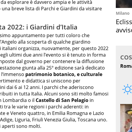
 da esplorare è davvero ampia e le attività
na breve lista di Parchi e Giardini da visitare
Milano
Eclis
 2022: i Giardini d’Italia
avvis
ssimo appuntamento per tutti coloro che
come
l’Angelo alla scoperta di qualche giardino
ni italiani organizza, nuovamente, per questo 2022
Negli ultimi due anni l’evento si è tenuto in forma
 imposte dal governo per contenere la diffusione
estazione giunta alla 25° edizione sarà dedicato
e l’immenso
patrimonio botanico, e culturale
vertimento e didattica si uniscono per
ni dai 6 ai 12 anni. I parchi che aderiscono
tribuiti in tutta Italia. Alcuni sono siti molto famosi
n Lombardia o il
Castello di San Pelagio
in
tra le varie regioni i parchi aderenti: in
te e Veneto quattro, in Emilia Romagna e Lazio
o Adige, Liguria, Friuli Venezia Giulia, Toscana uno.
ni aperti sono molti.