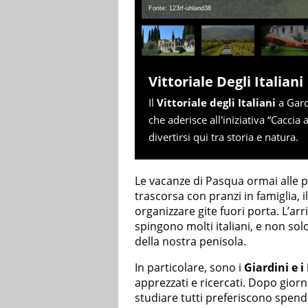
Fonte: 123rf-uhland38
Vittoriale Degli Italiani
Il
Vittoriale degli Italiani
a Gardo
che aderisce all'iniziativa “Caccia
divertirsi qui tra storia e natura.
Le vacanze di Pasqua ormai alle 
trascorsa con pranzi in famiglia, i
organizzare gite fuori porta. L’ar
spingono molti italiani, e non sol
della nostra penisola.
In particolare, sono i
Giardini e i
apprezzati e ricercati. Dopo giorna
studiare tutti preferiscono spen