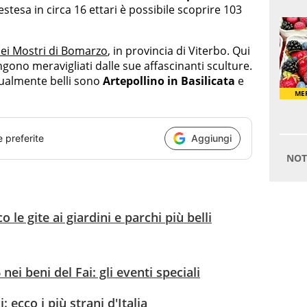
estesa in circa 16 ettari è possibile scoprire 103
ei Mostri di Bomarzo
, in provincia di Viterbo. Qui
gono meravigliati dalle sue affascinanti sculture.
gualmente belli sono
Artepollino in Basilicata
e
e preferite
Aggiungi
 le gite ai giardini e parchi più belli
ei beni del Fai: gli eventi speciali
: ecco i più strani d'Italia