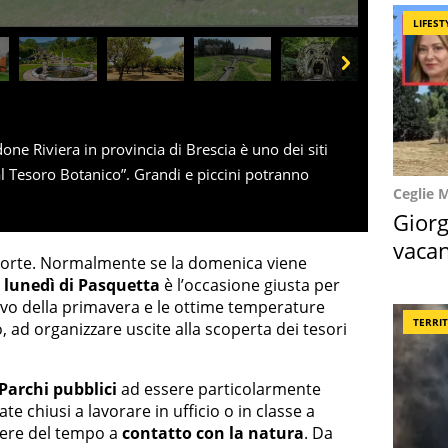
LIFEST
Next
ne Riviera in provincia di Brescia è uno dei siti
 al Tesoro Botanico”. Grandi e piccini potranno
Ceglie 
Giorg
vacan
porte. Normalmente se la domenica viene
locat
l
lunedì di Pasquetta
è l’occasione giusta per
rivo della primavera e le ottime temperature
TERRI
o, ad organizzare uscite alla scoperta dei tesori
 Parchi pubblici
ad essere particolarmente
te chiusi a lavorare in ufficio o in classe a
dere del tempo a
contatto con la natura
. Da