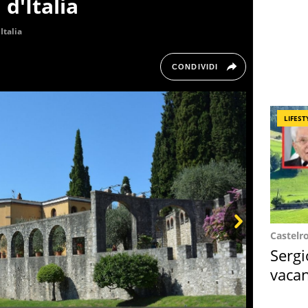
 d'Italia
Italia
CONDIVIDI
LIFEST
Castelr
Next
Sergi
vacan
locat