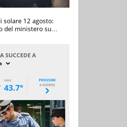
si solare 12 agosto:
o del ministero su
 osservarla