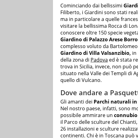
Cominciando dai bellissimi
Giardi
Filiberto, i Giardini sono stati re
ma in particolare a quelle francesi
visitare la bellissima Rocca di Lon
conoscere oltre 150 specie vegetali
Giardino di Palazzo Arese Bor
complesso voluto da Bartolomeo II
Giardino di Villa Valsanzibio,
in 
della zona di
Padova
ed è stata re
trova in Sicilia, invece, non può p
situato nella Valle dei Templi di A
quello di Vulcano.
Dove andare a Pasquetta
Gli amanti dei
Parchi naturali in 
Nel nostro paese, infatti, sono mol
possibile ammirare un
connubio 
il Parco delle sculture del Chiant
26 installazioni e sculture realizza
continenti. Chi è in Toscana può v