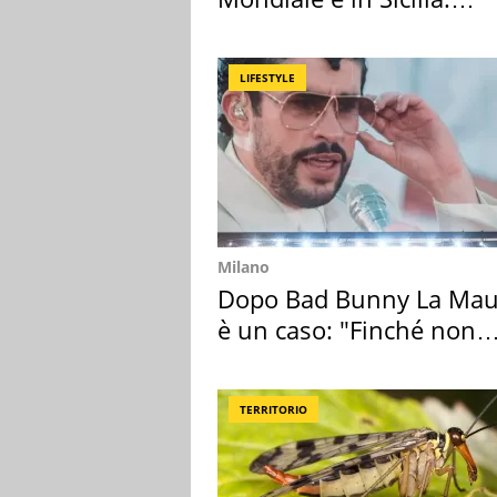
vacanza ma non solo
LIFESTYLE
Milano
Dopo Bad Bunny La Mau
è un caso: "Finché non
scappa il morto"
TERRITORIO