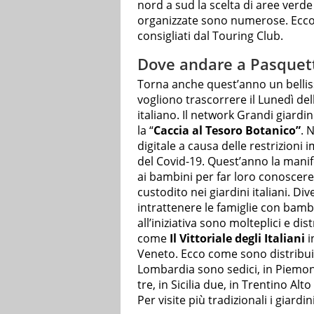
nord a sud la scelta di aree verde
organizzate sono numerose. Ecco u
consigliati dal Touring Club.
Dove andare a Pasquetta
Torna anche quest’anno un belli
vogliono trascorrere il Lunedì del
italiano. Il network Grandi giardi
la “
Caccia al Tesoro Botanico”
. 
digitale a causa delle restrizioni
del Covid-19. Quest’anno la manif
ai bambini per far loro conoscer
custodito nei giardini italiani. Di
intrattenere le famiglie con bambi
all’iniziativa sono molteplici e dis
come
Il Vittoriale degli Italiani
i
Veneto. Ecco come sono distribuiti 
Lombardia sono sedici, in Piemon
tre, in Sicilia due, in Trentino Alt
Per visite più tradizionali i giardi