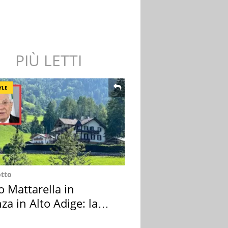
PIÙ LETTI
YLE
otto
o Mattarella in
za in Alto Adige: la
ion scelta