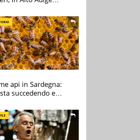
a l'allarme
TORIO
rme api in Sardegna:
 sta succedendo e
hé
TYLE