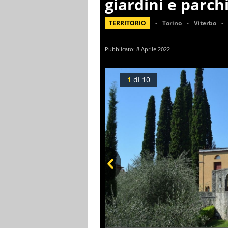
giardini e parchi
TERRITORIO
Torino
Viterbo
Pubblicato:
8 Aprile 2022
1
di
10
Prev