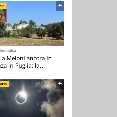
YLE
Messapica
ia Meloni ancora in
za in Puglia: la
ion scelta
TORIO