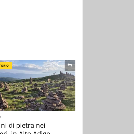
TORIO
o
i di pietra nei
eri, in Alto Adige