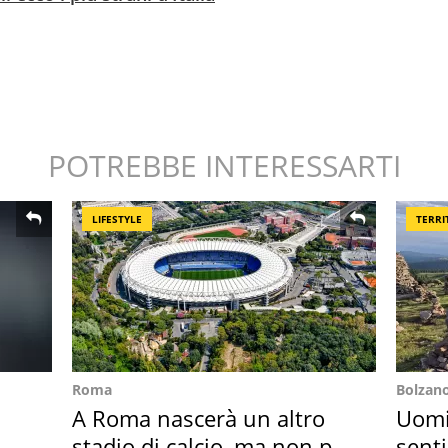
POTREBBE INTERESSARTI
LIFESTYLE
TERRI
Roma
Bolzan
A Roma nascerà un altro
Uomin
stadio di calcio, ma non per
senti