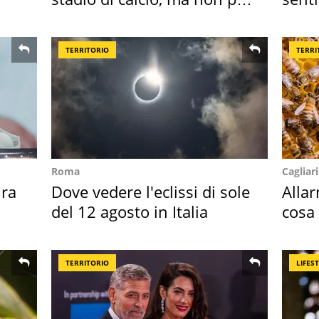
Roma e Lazio
scatt
TERRITORIO
TERRI
Roma
Cagliari
ra
Dove vedere l'eclissi di sole
Alla
del 12 agosto in Italia
cosa
perc
TERRITORIO
LIFES