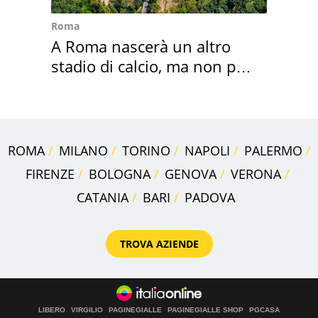
Roma
A Roma nascerà un altro
stadio di calcio, ma non per
Roma e Lazio
ROMA
MILANO
TORINO
NAPOLI
PALERMO
FIRENZE
BOLOGNA
GENOVA
VERONA
CATANIA
BARI
PADOVA
TROVA AZIENDE
LIBERO
VIRGILIO
PAGINEGIALLE
PAGINEGIALLE SHOP
PGCASA