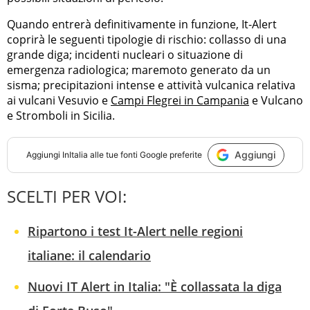
Quando entrerà definitivamente in funzione, It-Alert
coprirà le seguenti tipologie di rischio: collasso di una
grande diga; incidenti nucleari o situazione di
emergenza radiologica; maremoto generato da un
sisma; precipitazioni intense e attività vulcanica relativa
ai vulcani Vesuvio e
Campi Flegrei in Campania
e Vulcano
e Stromboli in Sicilia.
Aggiungi
Aggiungi
InItalia
alle tue fonti Google preferite
SCELTI PER VOI:
Ripartono i test It-Alert nelle regioni
italiane: il calendario
Nuovi IT Alert in Italia: "È collassata la diga