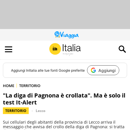
QUESTO
SITO
CONTRIBUISCE
ALL’AUDIENCE
DI
Aggiungi
Aggiungi
InItalia
alle tue fonti Google preferite
HOME
TERRITORIO
"La diga di Pagnona è crollata". Ma è solo il
test It-Alert
TERRITORIO
Lecco
Sui cellulari degli abitanti della provincia di Lecco arriva il
messaggio che avvisa del crollo della diga di Pagnona: si tratta