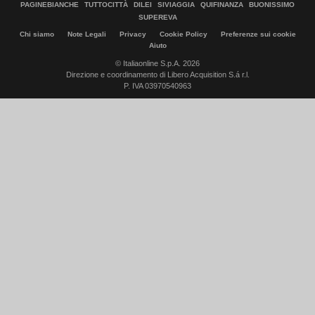
PAGINEBIANCHE
TUTTOCITTÀ
DILEI
SIVIAGGIA
QUIFINANZA
BUONISSIMO
SUPEREVA
Chi siamo
Note Legali
Privacy
Cookie Policy
Preferenze sui cookie
Aiuto
© Italiaonline S.p.A. 2026
Direzione e coordinamento di Libero Acquisition S.á r.l.
P. IVA 03970540963