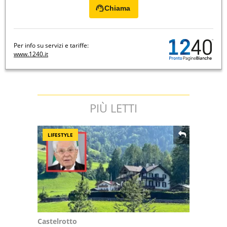
Chiama
Per info su servizi e tariffe:
www.1240.it
PIÙ LETTI
LIFESTYLE
Castelrotto