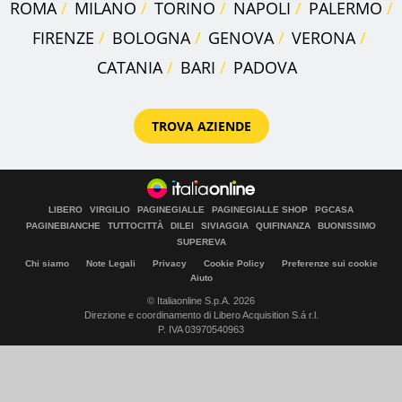
ROMA
MILANO
TORINO
NAPOLI
PALERMO
FIRENZE
BOLOGNA
GENOVA
VERONA
CATANIA
BARI
PADOVA
TROVA AZIENDE
LIBERO
VIRGILIO
PAGINEGIALLE
PAGINEGIALLE SHOP
PGCASA
PAGINEBIANCHE
TUTTOCITTÀ
DILEI
SIVIAGGIA
QUIFINANZA
BUONISSIMO
SUPEREVA
Chi siamo
Note Legali
Privacy
Cookie Policy
Preferenze sui cookie
Aiuto
© Italiaonline S.p.A. 2026
Direzione e coordinamento di Libero Acquisition S.á r.l.
P. IVA 03970540963