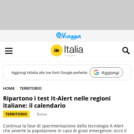
QUESTO
SITO
CONTRIBUISCE
ALL’AUDIENCE
DI
Aggiungi
Aggiungi
InItalia
alle tue fonti Google preferite
HOME
TERRITORIO
Ripartono i test It-Alert nelle regioni
italiane: il calendario
TERRITORIO
Roma
Continua la fase di sperimentazione della tecnologia It-Alert
che avverte la popolazione in caso di gravi emergenze: ecco il