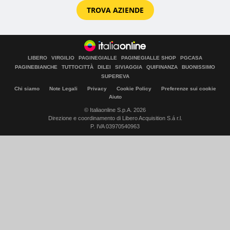
TROVA AZIENDE
LIBERO
VIRGILIO
PAGINEGIALLE
PAGINEGIALLE SHOP
PGCASA
PAGINEBIANCHE
TUTTOCITTÀ
DILEI
SIVIAGGIA
QUIFINANZA
BUONISSIMO
SUPEREVA
Chi siamo
Note Legali
Privacy
Cookie Policy
Preferenze sui cookie
Aiuto
© Italiaonline S.p.A. 2026
Direzione e coordinamento di Libero Acquisition S.á r.l.
P. IVA 03970540963