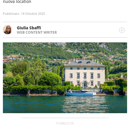
nuova location
Pubblicato:
14 Ottobre 2025
Giulia Sbaffi
WEB CONTENT WRITER
Web content writer appassionata di belle storie e di
viaggi, scrive da quando ne ha memoria. Curiosa per
natura, le piace tenersi informata su ciò che accade
intorno a lei.