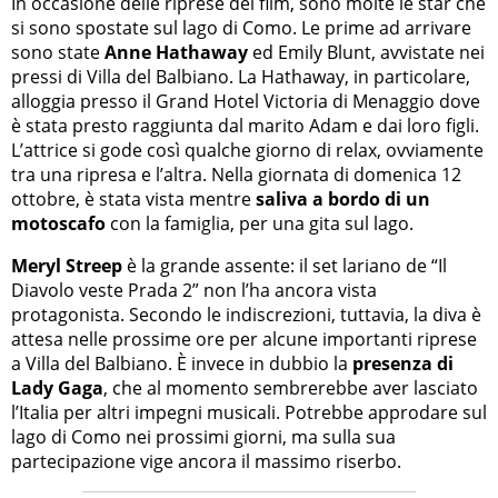
In occasione delle riprese del film, sono molte le star che
si sono spostate sul lago di Como. Le prime ad arrivare
sono state
Anne Hathaway
ed Emily Blunt, avvistate nei
pressi di Villa del Balbiano. La Hathaway, in particolare,
alloggia presso il Grand Hotel Victoria di Menaggio dove
è stata presto raggiunta dal marito Adam e dai loro figli.
L’attrice si gode così qualche giorno di relax, ovviamente
tra una ripresa e l’altra. Nella giornata di domenica 12
ottobre, è stata vista mentre
saliva a bordo di un
motoscafo
con la famiglia, per una gita sul lago.
Meryl Streep
è la grande assente: il set lariano de “Il
Diavolo veste Prada 2” non l’ha ancora vista
protagonista. Secondo le indiscrezioni, tuttavia, la diva è
attesa nelle prossime ore per alcune importanti riprese
a Villa del Balbiano. È invece in dubbio la
presenza di
Lady Gaga
, che al momento sembrerebbe aver lasciato
l’Italia per altri impegni musicali. Potrebbe approdare sul
lago di Como nei prossimi giorni, ma sulla sua
partecipazione vige ancora il massimo riserbo.