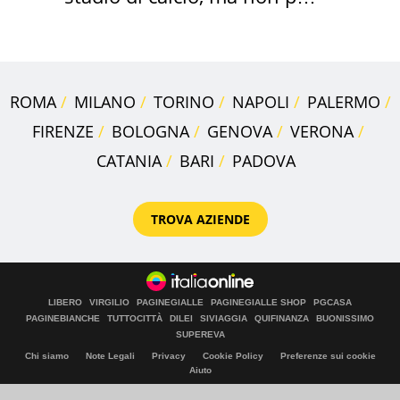
Roma e Lazio
ROMA
MILANO
TORINO
NAPOLI
PALERMO
FIRENZE
BOLOGNA
GENOVA
VERONA
CATANIA
BARI
PADOVA
TROVA AZIENDE
LIBERO
VIRGILIO
PAGINEGIALLE
PAGINEGIALLE SHOP
PGCASA
PAGINEBIANCHE
TUTTOCITTÀ
DILEI
SIVIAGGIA
QUIFINANZA
BUONISSIMO
SUPEREVA
Chi siamo
Note Legali
Privacy
Cookie Policy
Preferenze sui cookie
Aiuto
© Italiaonline S.p.A. 2026