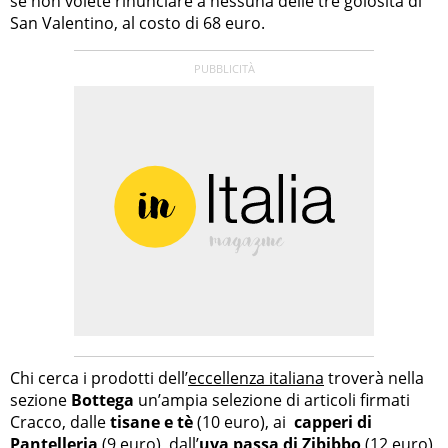
se non volete rinunciare a nessuna delle tre golosità di
San Valentino, al costo di 68 euro.
Chi cerca i prodotti dell’
eccellenza italiana
troverà nella
sezione
Bottega
un’ampia selezione di articoli firmati
Cracco, dalle
tisane e tè
(10 euro), ai
capperi di
Pantelleria
(9 euro), dall’
uva passa di Zibibbo
(12 euro)