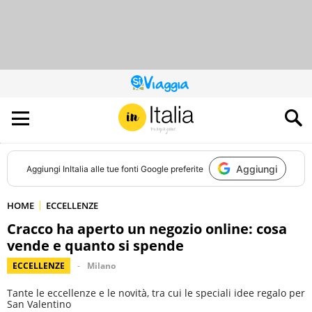
QUESTO
SITO
CONTRIBUISCE
ALL’AUDIENCE
DI
Aggiungi
Aggiungi
InItalia
alle tue fonti Google preferite
HOME
ECCELLENZE
Cracco ha aperto un negozio online: cosa
vende e quanto si spende
ECCELLENZE
Milano
Tante le eccellenze e le novità, tra cui le speciali idee regalo per
San Valentino