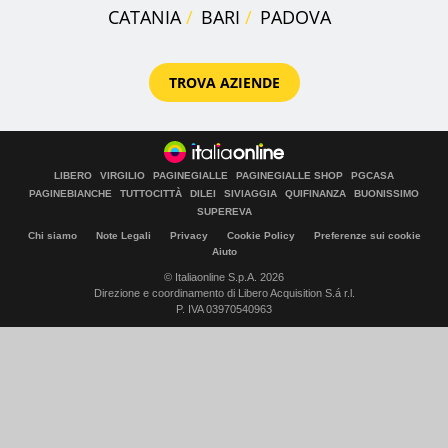
CATANIA
BARI
PADOVA
TROVA AZIENDE
LIBERO
VIRGILIO
PAGINEGIALLE
PAGINEGIALLE SHOP
PGCASA
PAGINEBIANCHE
TUTTOCITTÀ
DILEI
SIVIAGGIA
QUIFINANZA
BUONISSIMO
SUPEREVA
Chi siamo
Note Legali
Privacy
Cookie Policy
Preferenze sui cookie
Aiuto
© Italiaonline S.p.A. 2026
Direzione e coordinamento di Libero Acquisition S.á r.l.
P. IVA 03970540963