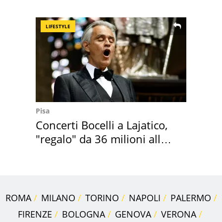
programmazione film
LIFESTYLE
Pisa
Concerti Bocelli a Lajatico,
"regalo" da 36 milioni alla
Toscana
ROMA
MILANO
TORINO
NAPOLI
PALERMO
FIRENZE
BOLOGNA
GENOVA
VERONA