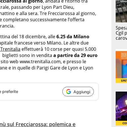
cciarossa al giorno
, andata e ritorno tra
trale, passando per Lyon Part Dieu,
mattino e alla sera
. Tre
Frecciarossa al giorno,
one completano successivamente l’offerta
Francia.
attina del
18 dicembre, alle
6.25 da Milano
capitale francese verso Milano. Le altre due
Trenitalia
effettuerà
10 corse per quasi 5.000
biglietti sono in vendita
a partire da 29 euro
 sito web www.trenitalia.com, e presso le
aliane e in quelle di Parigi Gare de Lyon e Lyon
e preferite
Aggiungi
nù sul Frecciarossa: polemica e