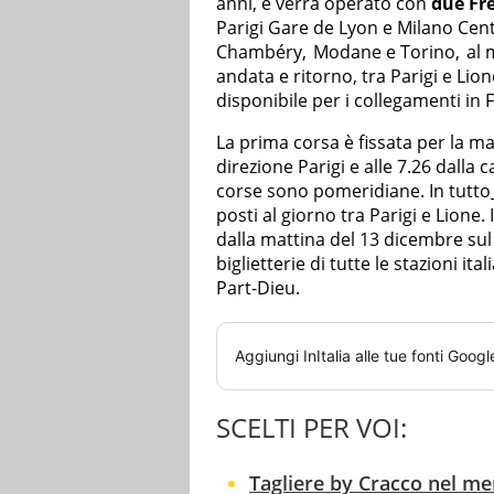
anni, e verrà operato con
due Fre
Parigi Gare de Lyon e Milano Cen
Chambéry,
Modane e Torino,
al 
andata e ritorno, tra Parigi e Li
disponibile per i collegamenti in 
La p
rima corsa è fissata per la m
direzione Parigi e alle 7.26 dalla 
corse sono pomeridiane.
In tutto
posti al giorno tra Parigi e Lione
. I
dalla mattina del 13 dicembre sul
biglietterie di tutte le stazioni it
Part-Dieu.
Aggiungi
InItalia
alle tue fonti Googl
SCELTI PER VOI:
Tagliere by Cracco nel me