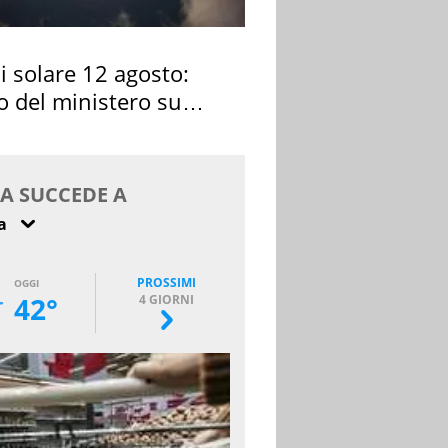
si solare 12 agosto:
o del ministero su
 osservarla