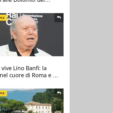
re
TYLE
vive Lino Banfi: la
nel cuore di Roma e i
cimeli
TYLE