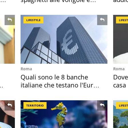
sautè di cozze
Cado
LIFESTYLE
LIFES
Roma
Roma
Quali sono le 8 banche
Dove 
italiane che testano l'Euro
casa 
digitale
suoi 
TERRITORIO
LIFES