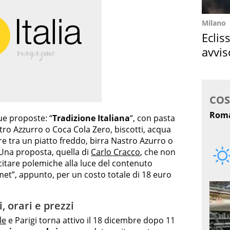
Milano
Eclis
avvis
come
ue proposte: “
Tradizione Italiana
“, con pasta
tro Azzurro o Coca Cola Zero, biscotti, acqua
ere tra un piatto freddo, birra Nastro Azurro o
 Una proposta, quella di
Carlo Cracco
, che non
tare polemiche alla luce del contenuto
et”, appunto, per un costo totale di 18 euro
, orari e prezzi
le
e Parigi torna attivo il 18 dicembre dopo 11