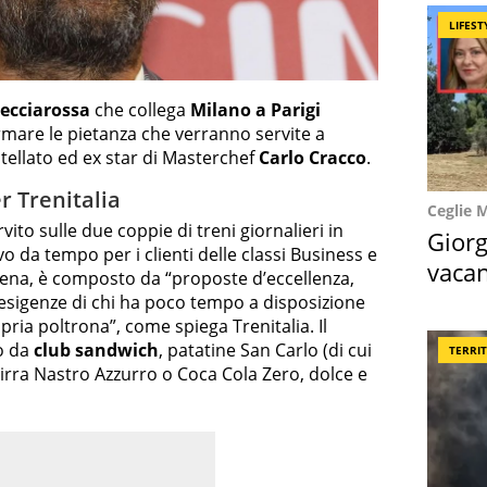
LIFEST
recciarossa
che collega
Milano a Parigi
rmare le pietanza che verranno servite a
tellato ed ex star di Masterchef
Carlo Cracco
.
r Trenitalia
Ceglie 
rvito sulle due coppie di treni giornalieri in
Giorg
ivo
da tempo per i clienti delle classi Business e
vacan
cena, è composto da “
proposte d’eccellenza,
locat
esigenze di chi ha poco tempo a disposizione
pria poltrona”, come spiega Trenitalia. Il
o da
club sandwich
, patatine San Carlo (di cui
TERRI
birra Nastro Azzurro o Coca Cola Zero, dolce e