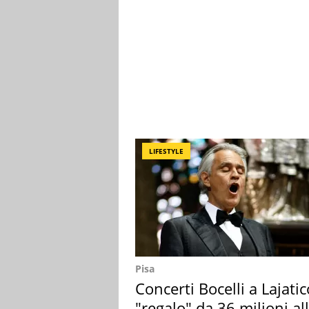
LIFESTYLE
Pisa
Concerti Bocelli a Lajatic
"regalo" da 36 milioni al