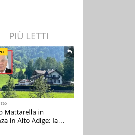
PIÙ LETTI
YLE
otto
o Mattarella in
za in Alto Adige: la
ion scelta