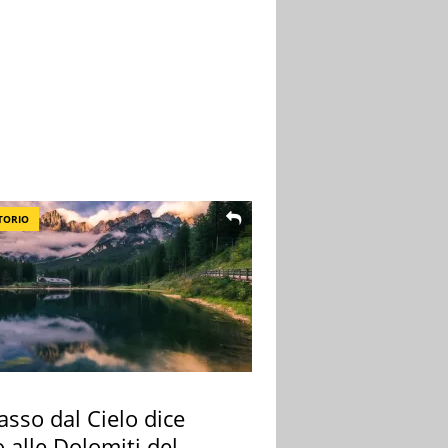
TORIO
sso dal Cielo dice
 alle Dolomiti del