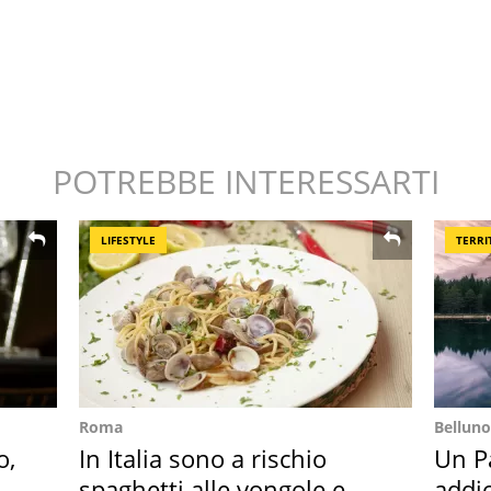
POTREBBE INTERESSARTI
LIFESTYLE
TERRI
Roma
Belluno
o,
In Italia sono a rischio
Un Pa
la
spaghetti alle vongole e
addio