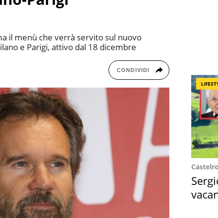
rma il menù che verrà servito sul nuovo
lano e Parigi, attivo dal 18 dicembre
CONDIVIDI
LIFEST
Castelr
Sergi
vacan
locat