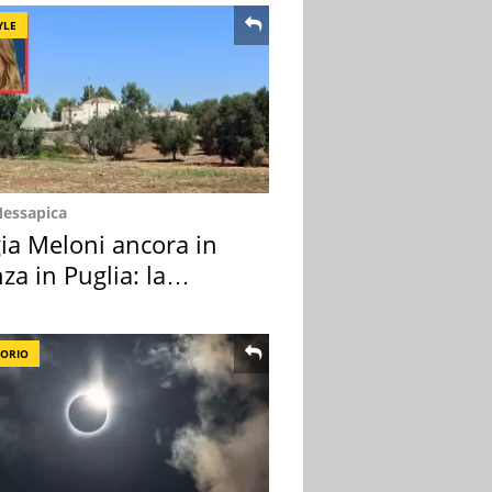
YLE
Messapica
ia Meloni ancora in
za in Puglia: la
ion scelta
TORIO