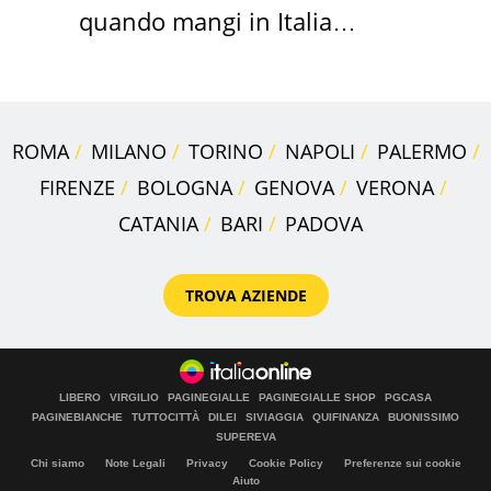
quando mangi in Italia
secondo la BBC
ROMA
MILANO
TORINO
NAPOLI
PALERMO
FIRENZE
BOLOGNA
GENOVA
VERONA
CATANIA
BARI
PADOVA
TROVA AZIENDE
LIBERO
VIRGILIO
PAGINEGIALLE
PAGINEGIALLE SHOP
PGCASA
PAGINEBIANCHE
TUTTOCITTÀ
DILEI
SIVIAGGIA
QUIFINANZA
BUONISSIMO
SUPEREVA
Chi siamo
Note Legali
Privacy
Cookie Policy
Preferenze sui cookie
Aiuto