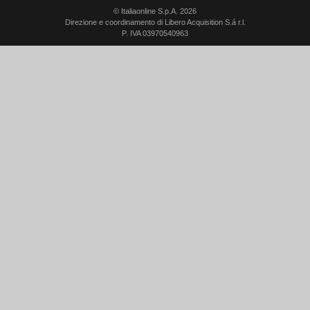
© Italiaonline S.p.A. 2026
Direzione e coordinamento di Libero Acquisition S.á r.l.
P. IVA 03970540963